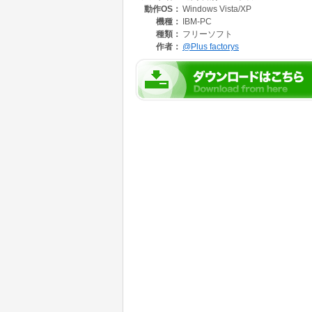
動作OS：
Windows Vista/XP
各曜日ごとに自店のスタッフのシフトを簡単に
機種：
IBM-PC
・最大30名
種類：
フリーソフト
・0:00時 ～ 26:00時( 翌2時 ) での労務時間の
作者：
@Plus factorys
・月曜日～日曜日までを日別にシートごとに用
☆ そのまま使ってよし、アレンジしてもよし
のエクセルです。