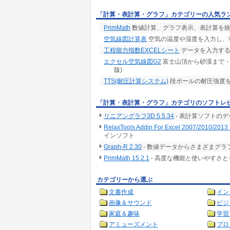
「計算・表計算・グラフ」カテゴリーの人気ラ
PrimMath
数値計算、グラフ表示、表計算を統
空気線図計算表
空気の温度や湿度を入力し、
工程能力指数EXCELシート
データを入力する
エクセル空気線図G2
富士山頂から砂漠まで・・・高
版)
TTS(耐圧計算システム)
段ボールの耐圧強度
「計算・表計算・グラフ」カテゴリのソフトレ
リニアングラフ3D 5.5.34
- 表計算ソフトの
RelaxTools Addin For Excel 2007/2010/2013 
インソフト
Graph-R 2.30
- 数値データからさまざまグ
PrimMath 15.2.1
- 高度な機能と使いやすさ
カテゴリーから選ぶ
文書作成
イン
画像＆サウンド
ビジ
家庭＆趣味
学習
アミューズメント
プロ