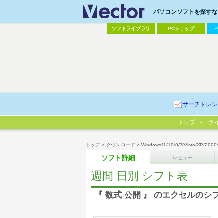
パソコンソフトを探すなら
ソフトライブラリ
PCショップ
サーチトレン
トップ
ラ
トップ
>
ダウンロード
>
Windows11/10/8/7/Vista/XP/2000
ソフト詳細
レビュー
週間 日別 シフト表
『 数式 公開 』 のエクセルの