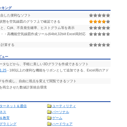
ンキング
合した便利なソフト
状態を空気線図のグラフ上で確認できる
と、Cpk、不良発生確率、ヒストグラム等を表示
機能空気線図作成ツール(64bit,32biit Excel両対応
を計算する
ビュー
データなどから、手軽に美しい3Dグラフを作成できるソフト
1.25
- 180以上の便利な機能をリボンとして追加できる、Excel用のアド
ラフを作成し、自由に視点を変えて閲覧できるソフト
とを両立させた数値計算統合環境
ターネット＆通信
ユーティリティ
ネス
パーソナル
＆教育
ゲーム
グラミング
ハードウェア