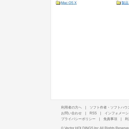
Mac OS X
製品
利用者の方へ
|
ソフト作者・ソフトハウ
お問い合わせ
|
RSS
|
インフォメーシ
プライバシーポリシー
|
免責事項
|
利
©
Vector HOLDINGS Inc.
All Rights Reserve