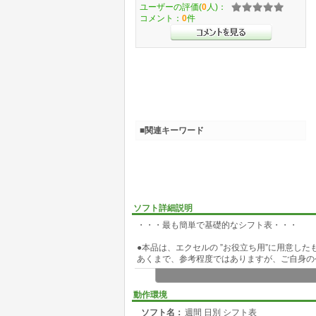
ユーザーの評価(
0
人)：
コメント：
0
件
■関連キーワード
ソフト詳細説明
・・・最も簡単で基礎的なシフト表・・・
●本品は、エクセルの ”お役立ち用”に用意した
あくまで、参考程度ではありますが、ご自身の
< エクセル初歩の方におススメです >
動作環境
◎主な目的
ソフト名：
週間 日別 シフト表