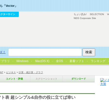
「Vector」
ベクターサイン
ちょい読み!
SELECTION
V
NGS Corporate Site
ド！
イブラリ
Windows
Mac(OS X)
全OS
新着ソフト
ランキング
/NT
>
ビジネス
>
計算・表計算・グラフ
コメント・評価
スクリーンショット
ダウンロード
シフト表 超シンプル&自作の役に立てば幸い