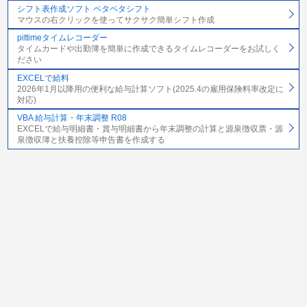
シフト表作成ソフト ペタペタシフト
マウスの右クリックを使ってサクサク簡単シフト作成
pittimeタイムレコーダー
タイムカードや出勤簿を簡単に作成できるタイムレコーダーをお試しく
ださい
EXCELで給料
2026年1月以降用の便利な給与計算ソフト(2025.4の雇用保険料率改定に
対応)
VBA 給与計算・年末調整 R08
EXCELで給与明細書・賞与明細書から年末調整の計算と源泉徴収票・源
泉徴収簿と扶養控除等申告書を作成する