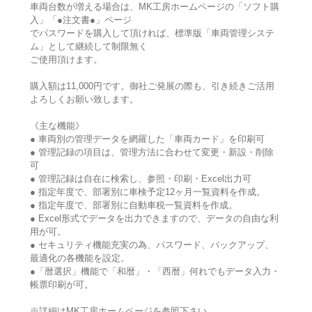
車両台数が増える場合は、MK工房ホームページの「ソフト購
入」「●注文書●」ページ
でパスワードを購入して頂ければ、標準版「車両管理システ
ム」として継続して制限無く
ご使用頂けます。
購入額は11,000円です。御社ご発展の際も、引き続きご活用
よろしくお願い致します。
《主な機能》
● 車両別の管理データを網羅した「車両カード」を印刷可
● 管理記録の項目は、管理方法に合わせて変更・新設・削除
可
● 管理記録は自在に検索し、参照・印刷・Excel出力可
● 指定年度で、部署別に車検予定12ヶ月一覧資料を作成。
● 指定年度で、部署別に自動車税一覧資料を作成。
● Excel形式でデータを出力できますので、データの自由な利
用が可。
● セキュリティ機能充実の為、パスワード、バックアップ、
最適化の各機能を設定。
●「暦選択」機能で「和暦」・「西暦」何れでもデータ入力・
帳票印刷が可。
※詳細はMK工房ホームページを参照下さい。