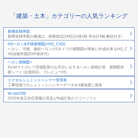
「建築・土木」カテゴリーの人気ランキング
新構造標準図
新構造標準図の構成は、新構造設計特記仕様2枚 等合計9枚 解説付き!
HSヘロン&平積展開図(+HO_CAD)
ヘロン、平積、接続ヘロンの3タイプの展開図が簡単に作成出来るHO_C
AD自動作図(DXF保存可)
ヘロン展開図+
Excelマクロにて現場監督のお手伝いをするヘロン面積計算、展開図作
図シート (台形対応、プレビュー付)
エクセルシュミットハンマー管理表
工事現場でのシュミットハンマーデータを4週強度に換算
sk-calc20β
2025年改正対応壁量計算及びN値計算のフリーソフト