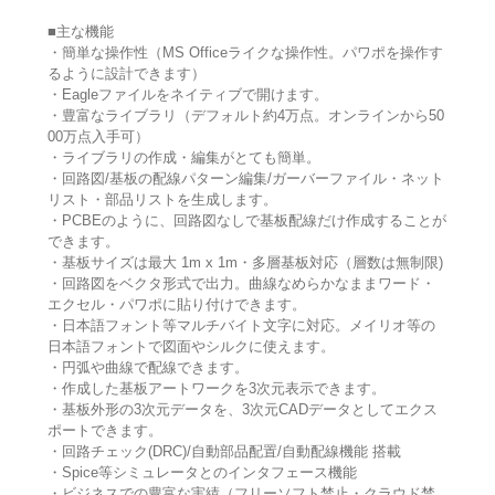
■主な機能
・簡単な操作性（MS Officeライクな操作性。パワポを操作す
るように設計できます）
・Eagleファイルをネイティブで開けます。
・豊富なライブラリ（デフォルト約4万点。オンラインから50
00万点入手可）
・ライブラリの作成・編集がとても簡単。
・回路図/基板の配線パターン編集/ガーバーファイル・ネット
リスト・部品リストを生成します。
・PCBEのように、回路図なしで基板配線だけ作成することが
できます。
・基板サイズは最大 1m x 1m・多層基板対応（層数は無制限)
・回路図をベクタ形式で出力。曲線なめらかなままワード・
エクセル・パワポに貼り付けできます。
・日本語フォント等マルチバイト文字に対応。メイリオ等の
日本語フォントで図面やシルクに使えます。
・円弧や曲線で配線できます。
・作成した基板アートワークを3次元表示できます。
・基板外形の3次元データを、3次元CADデータとしてエクス
ポートできます。
・回路チェック(DRC)/自動部品配置/自動配線機能 搭載
・Spice等シミュレータとのインタフェース機能
・ビジネスでの豊富な実績（フリーソフト禁止・クラウド禁