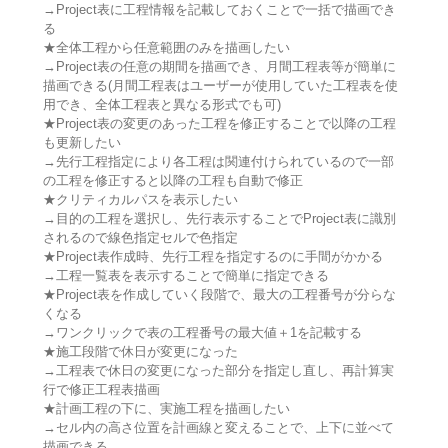
→Project表に工程情報を記載しておくことで一括で描画でき
る
★全体工程から任意範囲のみを描画したい
→Project表の任意の期間を描画でき、月間工程表等が簡単に
描画できる(月間工程表はユーザーが使用していた工程表を使
用でき、全体工程表と異なる形式でも可)
★Project表の変更のあった工程を修正することで以降の工程
も更新したい
→先行工程指定により各工程は関連付けられているので一部
の工程を修正すると以降の工程も自動で修正
★クリティカルパスを表示したい
→目的の工程を選択し、先行表示することでProject表に識別
されるので線色指定セルで色指定
★Project表作成時、先行工程を指定するのに手間がかかる
→工程一覧表を表示することで簡単に指定できる
★Project表を作成していく段階で、最大の工程番号が分らな
くなる
→ワンクリックで表の工程番号の最大値＋1を記載する
★施工段階で休日が変更になった
→工程表で休日の変更になった部分を指定し直し、再計算実
行で修正工程表描画
★計画工程の下に、実施工程を描画したい
→セル内の高さ位置を計画線と変えることで、上下に並べて
描画できる