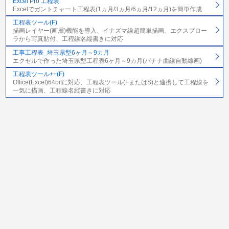
Excel Pro 工程表
Excelでガントチャート工程表(1ヵ月/3ヵ月/6ヵ月/12ヵ月)を簡単作成
工程表ツール(F)
描画レイヤー(画層)機能を導入、イナズマ線超簡単描画、エクスプロー
ラから写真貼付、工程線名縦書きに対応
工事工程表_埼玉県型6ヶ月～9カ月
エクセルで作った埼玉県型工程表6ヶ月～9カ月(バナナ曲線自動線画)
工程表ツール++(F)
Office(Excel)64bitに対応、工程表ツール(FまたはS)と連携して工程線を
一気に描画、工程線名縦書きに対応