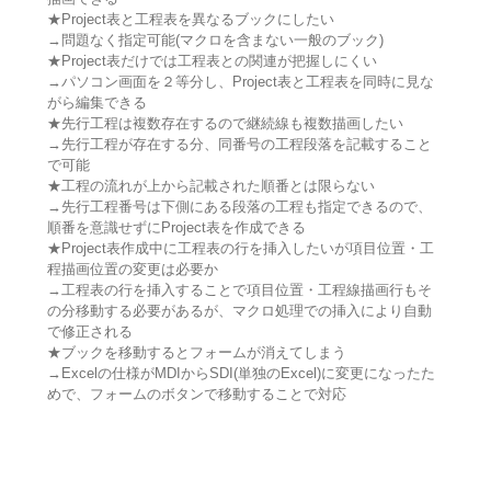
★Project表と工程表を異なるブックにしたい
→問題なく指定可能(マクロを含まない一般のブック)
★Project表だけでは工程表との関連が把握しにくい
→パソコン画面を２等分し、Project表と工程表を同時に見な
がら編集できる
★先行工程は複数存在するので継続線も複数描画したい
→先行工程が存在する分、同番号の工程段落を記載すること
で可能
★工程の流れが上から記載された順番とは限らない
→先行工程番号は下側にある段落の工程も指定できるので、
順番を意識せずにProject表を作成できる
★Project表作成中に工程表の行を挿入したいが項目位置・工
程描画位置の変更は必要か
→工程表の行を挿入することで項目位置・工程線描画行もそ
の分移動する必要があるが、マクロ処理での挿入により自動
で修正される
★ブックを移動するとフォームが消えてしまう
→Excelの仕様がMDIからSDI(単独のExcel)に変更になったた
めで、フォームのボタンで移動することで対応