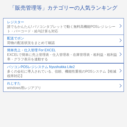
「販売管理等」カテゴリーの人気ランキング
レジスター
誰でもかんたん! パソコンタブレットで動く無料高機能POSレジ レシー
ト・バーコード・給与計算も対応
配送でポン
荷物の配送状況をまとめて確認
簡単売上・仕入管理 For EXCEL
EXCELで簡単に売上管理表・仕入管理表・在庫管理表・粗利益・粗利益
率・グラフ表示を連動する
パソコンPOSレジシステム Nyushukka Lite2
多くの会社に導入されている、信頼、機能性重視のPOSシステム【軽減
税率対応】
れじすた
windows用レジアプリ