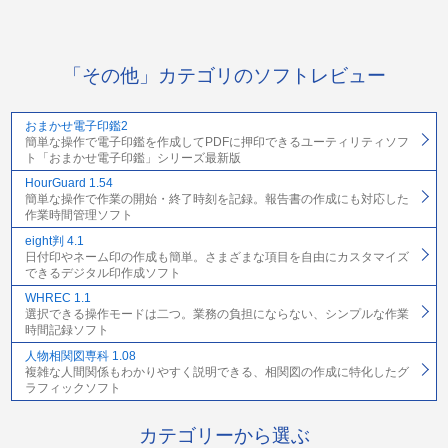
「その他」カテゴリのソフトレビュー
おまかせ電子印鑑2
簡単な操作で電子印鑑を作成してPDFに押印できるユーティリティソフ
ト「おまかせ電子印鑑」シリーズ最新版
HourGuard 1.54
簡単な操作で作業の開始・終了時刻を記録。報告書の作成にも対応した
作業時間管理ソフト
eight判 4.1
日付印やネーム印の作成も簡単。さまざまな項目を自由にカスタマイズ
できるデジタル印作成ソフト
WHREC 1.1
選択できる操作モードは二つ。業務の負担にならない、シンプルな作業
時間記録ソフト
人物相関図専科 1.08
複雑な人間関係もわかりやすく説明できる、相関図の作成に特化したグ
ラフィックソフト
カテゴリーから選ぶ