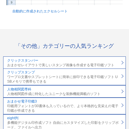
自動的に作成されたエクセルシート
「その他」カテゴリーの人気ランキング
クリックスタンパー
おまかせレイアウトで美しいスタンプ画像を作成する電子印鑑ソフト
クリップスタンプ
ワープロ文書やスプレットシートに簡単に捺印できる電子印鑑ソフト U
SBメモリで携帯もできる
人物相関図専科
人物相関図作成に特化したユニークな装飾機能満載のソフト
おまかせ電子印鑑3
印鑑用フォントが30書体も入っているので、より本格的な見栄えの電子
印鑑が作成できる
eight判
多機能デジタル印作成ソフト 自由にカスタマイズした印影をクリップボ
ード、ファイルへ出力