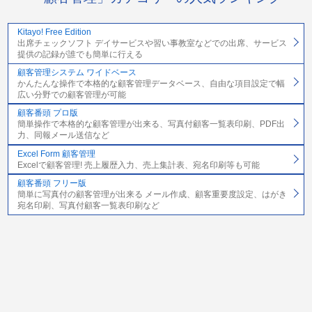
Kitayo! Free Edition
出席チェックソフト デイサービスや習い事教室などでの出席、サービス
提供の記録が誰でも簡単に行える
顧客管理システム ワイドベース
かんたんな操作で本格的な顧客管理データベース、自由な項目設定で幅
広い分野での顧客管理が可能
顧客番頭 プロ版
簡単操作で本格的な顧客管理が出来る、写真付顧客一覧表印刷、PDF出
力、同報メール送信など
Excel Form 顧客管理
Excelで顧客管理! 売上履歴入力、売上集計表、宛名印刷等も可能
顧客番頭 フリー版
簡単に写真付の顧客管理が出来る メール作成、顧客重要度設定、はがき
宛名印刷、写真付顧客一覧表印刷など