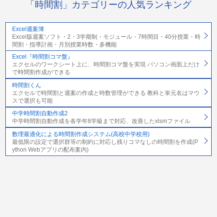
「時間割」カテゴリーの人気ランキング
Excel週案簿
Excel版週案ソフト・2・3学期制・モジュール・7時間目・40分授業・時
間割・指導計画・月別授業時数・多機能
Excel『時間割コマ盤』
エクセルのワークシート上に、時間割コマ盤を実現 パソコン画面上だけ
で時間割作成ができる
時間割くん
エクセルで時間割と週案の作成と時数管理ができる 教科と単元名はマウ
スで選択も可能
中学時間割自動作成2
中学時間割自動作成を各学年8学級まで対応、改善したxlsmファイル
数理最適化による時間割作成システム(高校中学校用)
最低限の設定で選択群等の制約に対応し残りコマなしの時間割を作成(P
ython Webアプリの配布案内)