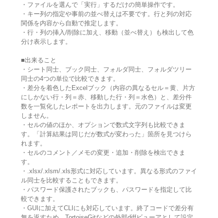
・ファイルを選んで「実行」するだけの簡単操作です。
・キー列の指定や事前の並べ替えは不要です。行と列の対応
関係を内容から自動で推定します。
・行・列の挿入/削除に加え、移動（並べ替え）も検出して色
分け表示します。
■出来ること
・シート同士、ブック同士、フォルダ同士、フォルダツリー
同士の4つの単位で比較できます。
・差分を着色したExcelブック（内容の異なるセル＝黄、片方
にしかない行・列＝赤、移動した行・列＝水色）と、差分件
数を一覧化したレポートを出力します。元のファイルは変更
しません。
・セルの値のほか、オプションで数式文字列も比較できま
す。「計算結果は同じだが数式が変わった」箇所を見つけら
れます。
・セルのコメント／メモの変更・追加・削除を検出できま
す。
・.xlsx/.xlsm/.xls形式に対応しています。異なる形式のファイ
ル同士を比較することもできます。
・パスワード保護されたブックも、パスワードを指定して比
較できます。
・GUIに加えてCLIにも対応しています。終了コードで差分有
無を返すため、TortoiseGitなどの外部diffビューアとして設定