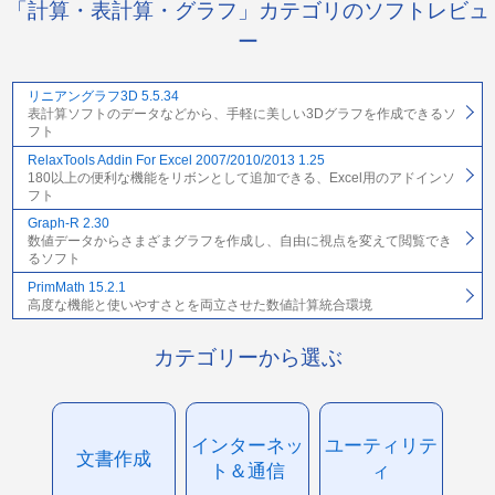
「計算・表計算・グラフ」カテゴリのソフトレビュ
ー
リニアングラフ3D 5.5.34
表計算ソフトのデータなどから、手軽に美しい3Dグラフを作成できるソ
フト
RelaxTools Addin For Excel 2007/2010/2013 1.25
180以上の便利な機能をリボンとして追加できる、Excel用のアドインソ
フト
Graph-R 2.30
数値データからさまざまグラフを作成し、自由に視点を変えて閲覧でき
るソフト
PrimMath 15.2.1
高度な機能と使いやすさとを両立させた数値計算統合環境
カテゴリーから選ぶ
インターネッ
ユーティリテ
文書作成
ト＆通信
ィ