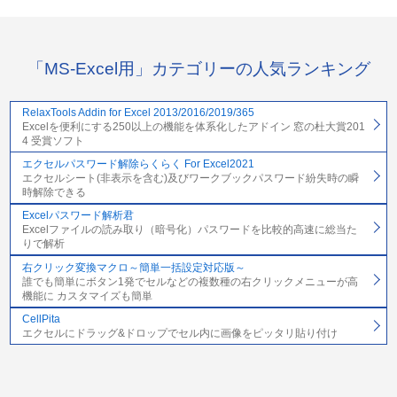
「MS-Excel用」カテゴリーの人気ランキング
RelaxTools Addin for Excel 2013/2016/2019/365
Excelを便利にする250以上の機能を体系化したアドイン 窓の杜大賞201
4 受賞ソフト
エクセルパスワード解除らくらく For Excel2021
エクセルシート(非表示を含む)及びワークブックパスワード紛失時の瞬
時解除できる
Excelパスワード解析君
Excelファイルの読み取り（暗号化）パスワードを比較的高速に総当た
りで解析
右クリック変換マクロ～簡単一括設定対応版～
誰でも簡単にボタン1発でセルなどの複数種の右クリックメニューが高
機能に カスタマイズも簡単
CellPita
エクセルにドラッグ&ドロップでセル内に画像をピッタリ貼り付け