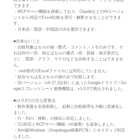
できます。
・MCPサーバ機能を搭載しており、ClaudeなどのAIエージェ
ントから対話でExcel比較を実行・解釈させることができま
す。
・日本語・英語・中国語のUIを選択できます。
■出来ないこと
・比較対象はセルの値・数式・コメント／メモのみです。そ
れ以外の一切、例えばセルの書式（色・罫線・表示形式な
ど）、図形・グラフ、マクロなどを比較することはできませ
ん。
・.xlsb形式のExcelファイルには対応していません。
・結合セルは左上セルの値のみで比較します。
・旧バージョン（v0.27.2以前）にあったGoogleドライブ／Go
ogleスプレッドシート連携機能は、v1.0.0で廃止されました。
■v1.0.0での主な変更点
・動作基盤を全面刷新し、起動と比較処理を大幅に高速化し
ました。
・行・列の「移動」の検出に対応しました。
・CLI対応とMCPサーバ機能（AI連携）を追加しました。
・Arm版Windows（Snapdragon搭載PC等）にネイティブ対応
しました。