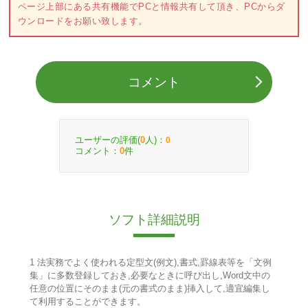
ページ上部にある共有機能でPCと情報共有して頂き、PCからダ
ウンロードをお願い致します。
コメント
ユーザーの評価(
人)：
0
0
コメント：
件
0
ソフト詳細説明
1 法実務でよく使われる定型文(例文),書式,罫線表等を「文例
集」に多数登録しておき,必要なときに呼び出し,Word文中の
任意の位置にそのまま(元の書式のまま)挿入して,適宜編集し
て利用することができます。