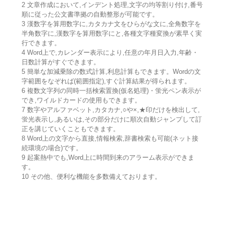
2 文章作成において,インデント処理,文字の均等割り付け,番号
順に従った公文書準拠の自動整形が可能です。
3 漢数字を算用数字に,カタカナ文をひらがな文に,全角数字を
半角数字に,漢数字を算用数字にと,各種文字種変換が素早く実
行できます。
4 Word上で,カレンダー表示により,任意の年月日入力,年齢・
日数計算がすぐできます。
5 簡単な加減乗除の数式計算,利息計算もできます。Wordの文
字範囲をなぞれば(範囲指定),すぐ計算結果が得られます。
6 複数文字列の同時一括検索置換(仮名処理)・蛍光ペン表示が
でき,ワイルドカードの使用もできます。
7 数字やアルファベット,カタカナ,○や×,★印だけを検出して,
蛍光表示し,あるいは,その部分だけに順次自動ジャンプして訂
正を講じていくこともできます。
8 Word上の文字から直接,情報検索,辞書検索も可能(ネット接
続環境の場合)です。
9 起案熱中でも,Word上に時間到来のアラーム表示ができま
す。
10 その他、便利な機能を多数備えております。