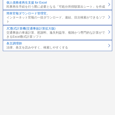
個人債務者再生支援 for Excel
民事再生手続を行う際に必要となる「可処分所得額算出シート」を作成
簡単官報ダウンロード管理官。
インターネット官報の一括ダウンロード、連結、目次検索ができるソフ
ト
JC数式計算機(交通事故計算拡大版)
交通事故の車速計算、慰謝料、逸失利益等、複雑かつ専門的な計算がで
きるExcel数式計算ソフト
条文調理師
法律、条文を読みやすく、検索しやすくする