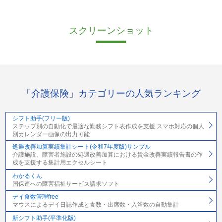
スクリーンショット
「介護保険」カテゴリーの人気ランキング
シフト助手(フリー版)
ステップ別の自動化で最適な勤務シフト表作成を支援 スマホ対応の個人
別カレンダー画像の出力可能
処遇改善加算実績集計シート(令和7年度版)サンプル
介護施設、障害者施設の処遇改善加算における賃金改善実績報告書の作
成を支援する集計用エクセルシート
わかるくん
国保連への障害福祉サービス請求ソフト
デイ食数管理free
マウスによるデイ日誌作成と食数・出席数・入浴数の自動集計
新シフト助手(平準化版)