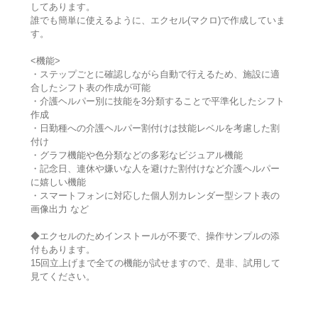
してあります。
誰でも簡単に使えるように、エクセル(マクロ)で作成していま
す。
<機能>
・ステップごとに確認しながら自動で行えるため、施設に適
合したシフト表の作成が可能
・介護ヘルパー別に技能を3分類することで平準化したシフト
作成
・日勤種への介護ヘルパー割付けは技能レベルを考慮した割
付け
・グラフ機能や色分類などの多彩なビジュアル機能
・記念日、連休や嫌いな人を避けた割付けなど介護ヘルパー
に嬉しい機能
・スマートフォンに対応した個人別カレンダー型シフト表の
画像出力 など
◆エクセルのためインストールが不要で、操作サンプルの添
付もあります。
15回立上げまで全ての機能が試せますので、是非、試用して
見てください。