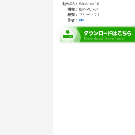
動作OS：
Windows 10
シート保護は設定しておりませんので自己責任
機種：
IBM-PC x64
種類：
フリーソフト
作者：
ets