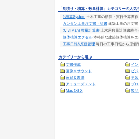
「見積り・積算・数量計算」カテゴリーの人気
fs積算System
土木工事の積算・実行予算書作
カンタン工事注文書・請書
建築工事の注文書
(CivilMan) 数量計算書
土木用数量計算書統合
躯体積算エクセル
本格的な建築躯体積算をエク
工事日報&原価管理
毎日の工事日報から原価
カテゴリーから選ぶ
文書作成
イン
画像＆サウンド
ビジ
家庭＆趣味
学習
アミューズメント
プロ
Mac OS X
製品