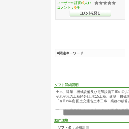
ユーザーの評価(
0
人)：
コメント：
0
件
■関連キーワード
ソフト詳細説明
土木、建築、機械設備及び電気設備工事の公共
それぞれの工種区分(土木15工種、建築・機械
「令和6年度 国土交通省土木工事・業務の積
ファイル内の青いセルを入力すれば数式が自動
土木(15工種)・建築(新営/改修)・機械設備(
費等を含む総工事費の算出計算が出来ます。
動作環境
ソフト名：
経費計算
民間工事の経費算出時のチェックの為に作って