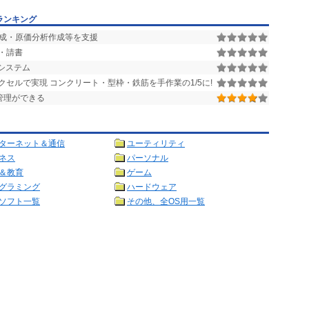
ランキング
成・原価分析作成等を支援
・請書
システム
セルで実現 コンクリート・型枠・鉄筋を手作業の1/5に!
管理ができる
ターネット＆通信
ユーティリティ
ネス
パーソナル
＆教育
ゲーム
グラミング
ハードウェア
ソフト一覧
その他、全OS用一覧