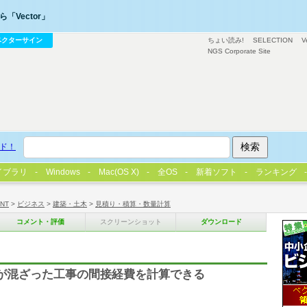
「Vector」
ベクターサイン
ちょい読み!
SELECTION
V
NGS Corporate Site
ド！
イブラリ
Windows
Mac(OS X)
全OS
新着ソフト
ランキング
/NT
>
ビジネス
>
建築・土木
>
見積り・積算・数量計算
コメント・評価
スクリーンショット
ダウンロード
気が混ざった工事の間接経費を計算できる