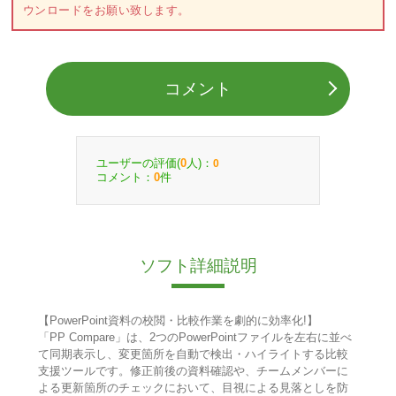
ウンロードをお願い致します。
コメント
ユーザーの評価(
人)：
0
0
コメント：
件
0
ソフト詳細説明
【PowerPoint資料の校閲・比較作業を劇的に効率化!】
「PP Compare」は、2つのPowerPointファイルを左右に並べ
て同期表示し、変更箇所を自動で検出・ハイライトする比較
支援ツールです。修正前後の資料確認や、チームメンバーに
よる更新箇所のチェックにおいて、目視による見落としを防