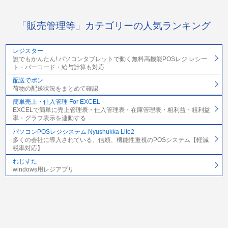
「販売管理等」カテゴリーの人気ランキング
レジスター
誰でもかんたん! パソコンタブレットで動く無料高機能POSレジ レシー
ト・バーコード・給与計算も対応
配送でポン
荷物の配送状況をまとめて確認
簡単売上・仕入管理 For EXCEL
EXCELで簡単に売上管理表・仕入管理表・在庫管理表・粗利益・粗利益
率・グラフ表示を連動する
パソコンPOSレジシステム Nyushukka Lite2
多くの会社に導入されている、信頼、機能性重視のPOSシステム【軽減
税率対応】
れじすた
windows用レジアプリ