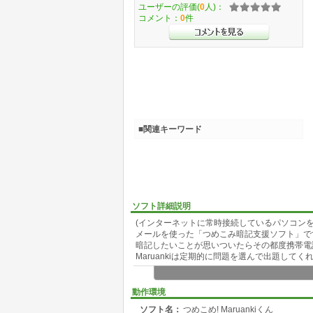
ユーザーの評価(
0
人)：
コメント：
0
件
■関連キーワード
ソフト詳細説明
(インターネットに常時接続しているパソコン
メールを使った「つめこみ暗記支援ソフト」で
暗記したいことが思いついたらその都度携帯電話
Maruankiは定期的に問題を選んで出題してく
動作環境
ソフト名：
つめこめ! Maruankiくん