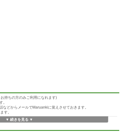
をお持ちの方のみご利用になれます)
す。
などからメールでMaruankiに覚えさせておきます。
れます。
▼ 続きを見る ▼