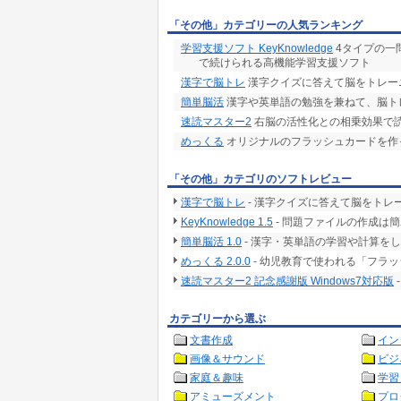
「その他」カテゴリーの人気ランキング
学習支援ソフト KeyKnowledge
4タイプの一
で続けられる高機能学習支援ソフト
漢字で脳トレ
漢字クイズに答えて脳をトレー
簡単脳活
漢字や英単語の勉強を兼ねて、脳ト
速読マスター2
右脳の活性化との相乗効果で読
めっくる
オリジナルのフラッシュカードを作
「その他」カテゴリのソフトレビュー
漢字で脳トレ
- 漢字クイズに答えて脳をトレ
KeyKnowledge 1.5
- 問題ファイルの作成は
簡単脳活 1.0
- 漢字・英単語の学習や計算を
めっくる 2.0.0
- 幼児教育で使われる「フラ
速読マスター2 記念感謝版 Windows7対応版
カテゴリーから選ぶ
文書作成
イン
画像＆サウンド
ビジ
家庭＆趣味
学習
アミューズメント
プロ