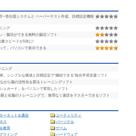
問一答出題システムと ペーパーテスト作成、目標設定機能
ニング
レ・脳活ができる無料の脳活ソフト
書スピードが5倍に!
って、パソコンで表示できる
ーニング
簡単。シンプルな構成と目標設定で“継続できる”統合学習支援ソフト
しながら脳の活性化を図るトレーニングソフト
ッシュカード」をパソコンで実現したソフト
- 眼と右脳のトレーニングで、無理なく速読をマスターできるソフト
ターネット＆通信
ユーティリティ
ネス
パーソナル
＆教育
ゲーム
グラミング
ハードウェア