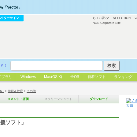
「Vector」
ベクターサイン
ちょい読み!
SELECTION
V
NGS Corporate Site
ド！
イブラリ
Windows
Mac(OS X)
全OS
新着ソフト
ランキング
/NT
>
学習＆教育
>
その他
コメント・評価
スクリーンショット
ダウンロード
支援ソフト」