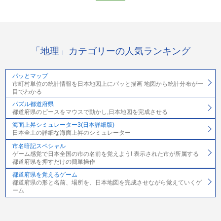
「地理」カテゴリーの人気ランキング
パッとマップ
市町村単位の統計情報を日本地図上にパッと描画 地図から統計分布が一
目でわかる
パズル都道府県
都道府県のピースをマウスで動かし,日本地図を完成させる
海面上昇シミュレーター3(日本詳細版)
日本全土の詳細な海面上昇のシミュレーター
市名暗記スペシャル
ゲーム感覚で日本全国の市の名前を覚えよう! 表示された市が所属する
都道府県を押すだけの簡単操作
都道府県を覚えるゲーム
都道府県の形と名前、場所を、日本地図を完成させながら覚えていくゲ
ーム