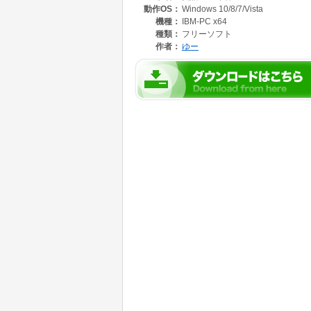
動作OS：
Windows 10/8/7/Vista
自動的に非表示になるモードを備えており、
他の作業の邪魔をしないようになっています。
機種：
IBM-PC x64
検索した結果や履歴をテキスト保存する機能も
種類：
フリーソフト
自身だけの単語帳を作る場合にも便利です。
作者：
ゆー
Windows/Mac/Linuxに対応しており、
様々な環境で使用可能です。(Mac/Linux版はβ
検索対象の文字列を、自動的に「原型」に変換
「含む」検索を実施するため、
いちいち原型におきなおしたりする必要がなく
関連語句や熟語などの検索結果も得ることがで
レジストリなどは使用していません。
要らなくなったらゴミ箱に入れるだけです。