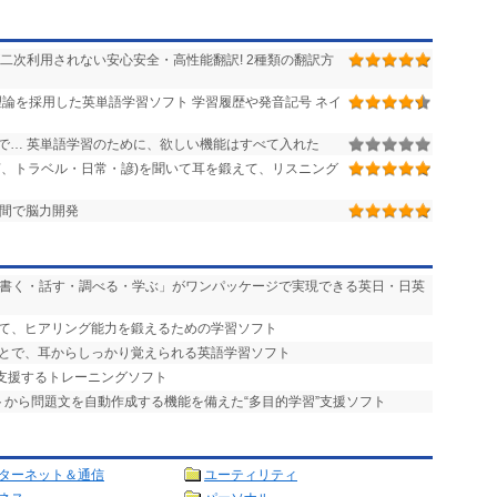
二次利用されない安心安全・高性能翻訳! 2種類の翻訳方
論を採用した英単語学習ソフト 学習履歴や発音記号 ネイ
で… 英単語学習のために、欲しい機能はすべて入れた
声、トラベル・日常・諺)を聞いて耳を鍛えて、リスニング
日間で脳力開発
・書く・話す・調べる・学ぶ」がワンパッケージで実現できる英日・日英
って、ヒアリング能力を鍛えるための学習ソフト
ことで、耳からしっかり覚えられる英語学習ソフト
を支援するトレーニングソフト
ストから問題文を自動作成する機能を備えた“多目的学習”支援ソフト
ターネット＆通信
ユーティリティ