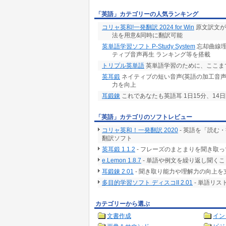
「英語」カテゴリーの人気ランキング
コリャ英和!一発翻訳 2024 for Win
原文訳文が
法を用意&同時に翻訳可能
英単語学習ソフト P-Study System
忘却曲線理
ティブ音声再生 ランキング等を搭載
トリプル英単語
英単語学習のために、ここま
英耳鍛
ネイティブの短い音声(英語の加工音
力を向上
耳鍛錬
これであなたも英語耳 1日15分、14
「英語」カテゴリのソフトレビュー
コリャ英和！一発翻訳 2020
- 英語を「読む
翻訳ソフト
英耳鍛 1.1.2
- フレーズのまとまりを聞き取
e.Lemon 1.8.7
- 単語や例文を繰り返し聞く
耳鍛錬 2.01
- 聞き取り能力や理解力の向上
多目的学習ソフト ディスコII 2.01
- 単語リ
カテゴリーから選ぶ
文書作成
イン