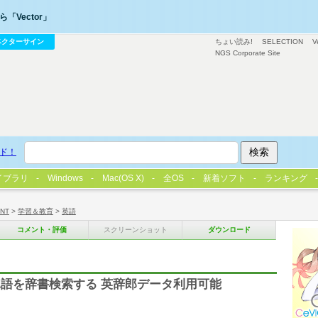
「Vector」
ベクターサイン
ちょい読み!
SELECTION
V
NGS Corporate Site
ド！
イブラリ
Windows
Mac(OS X)
全OS
新着ソフト
ランキング
/NT
>
学習＆教育
>
英語
コメント・評価
スクリーンショット
ダウンロード
語を辞書検索する 英辞郎データ利用可能