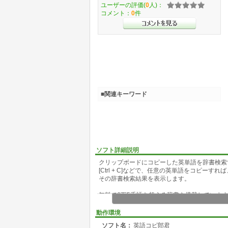
ユーザーの評価(
0
人)：
コメント：
0
件
■関連キーワード
ソフト詳細説明
クリップボードにコピーした英単語を辞書検索
[Ctrl + C]などで、任意の英単語をコピーすれば
その辞書検索結果を表示します。
無料で6万5千語を超える辞書を搭載していま
英辞郎データを購入すると、230万語の辞書が
英和だけでなく、簡易的な和英検索にも対応し
動作環境
ソフト名：
英語コピ郎君
完全にオフラインで動作し、ネット接続は不要