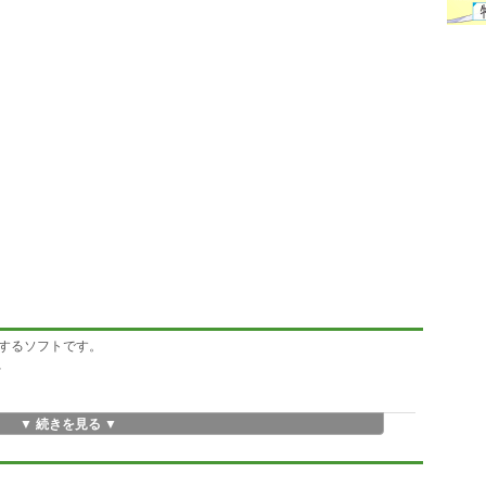
するソフトです。
、
す。
▼ 続きを見る ▼
扱えます。
ています。
です。