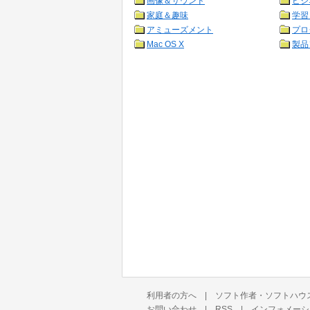
画像＆サウンド
ビジ
家庭＆趣味
学習
アミューズメント
プロ
Mac OS X
製品
利用者の方へ
|
ソフト作者・ソフトハウ
お問い合わせ
|
RSS
|
インフォメーシ