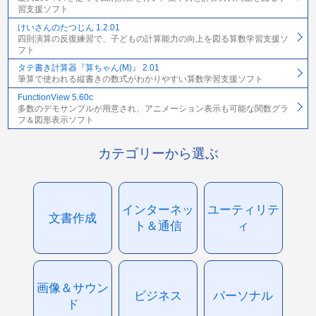
習支援ソフト
けいさんのたつじん 1.2.01
四則演算の反復練習で、子どもの計算能力の向上を図る算数学習支援ソ
フト
タテ書き計算器『算ちゃん(M)』 2.01
筆算で使われる縦書きの数式がわかりやすい算数学習支援ソフト
FunctionView 5.60c
多数のデモサンプルが用意され、アニメーション表示も可能な関数グラ
フ＆図形表示ソフト
カテゴリーから選ぶ
インターネッ
ユーティリテ
文書作成
ト＆通信
ィ
画像＆サウン
ビジネス
パーソナル
ド