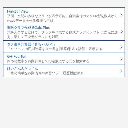
FunctionView
平面・空間の多様なグラフが表示可能、自動実行のマクロ機能,数式から
waveデータを作る機能も搭載
関数グラフ作成 GCalc-Plus
式を入力するだけで、グラフを作成する数式グラフ化ソフト 二次元に加
え、新しく三次元グラフにも対応
タテ書き計算器『算ちゃん(M)』
「+ - × ÷ 」の四則計算をタテ書き(筆算)形式で計算・表示する
GH-FourTen
四つの数字を四則計算して指定数にする式を検索する
けいさんのたつじん
一桁の簡単な四則演算の練習ソフト 履歴機能付き