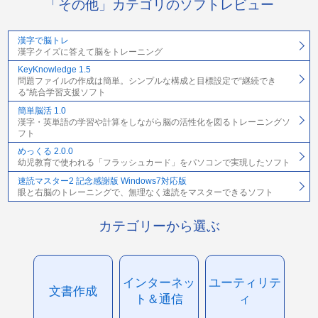
「その他」カテゴリのソフトレビュー
漢字で脳トレ
漢字クイズに答えて脳をトレーニング
KeyKnowledge 1.5
問題ファイルの作成は簡単。シンプルな構成と目標設定で“継続でき
る”統合学習支援ソフト
簡単脳活 1.0
漢字・英単語の学習や計算をしながら脳の活性化を図るトレーニングソ
フト
めっくる 2.0.0
幼児教育で使われる「フラッシュカード」をパソコンで実現したソフト
速読マスター2 記念感謝版 Windows7対応版
眼と右脳のトレーニングで、無理なく速読をマスターできるソフト
カテゴリーから選ぶ
インターネッ
ユーティリテ
文書作成
ト＆通信
ィ