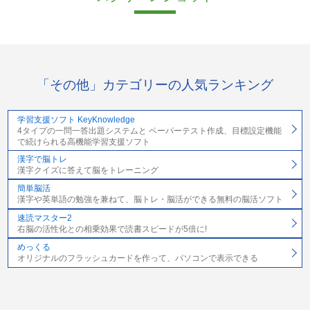
「その他」カテゴリーの人気ランキング
学習支援ソフト KeyKnowledge
4タイプの一問一答出題システムと ペーパーテスト作成、目標設定機能
で続けられる高機能学習支援ソフト
漢字で脳トレ
漢字クイズに答えて脳をトレーニング
簡単脳活
漢字や英単語の勉強を兼ねて、脳トレ・脳活ができる無料の脳活ソフト
速読マスター2
右脳の活性化との相乗効果で読書スピードが5倍に!
めっくる
オリジナルのフラッシュカードを作って、パソコンで表示できる