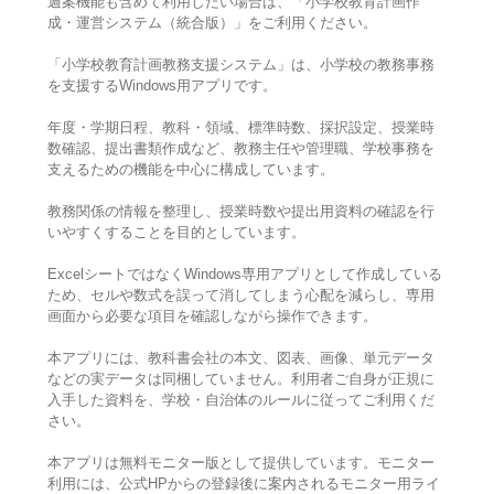
週案機能も含めて利用したい場合は、「小学校教育計画作
成・運営システム（統合版）」をご利用ください。
「小学校教育計画教務支援システム」は、小学校の教務事務
を支援するWindows用アプリです。
年度・学期日程、教科・領域、標準時数、採択設定、授業時
数確認、提出書類作成など、教務主任や管理職、学校事務を
支えるための機能を中心に構成しています。
教務関係の情報を整理し、授業時数や提出用資料の確認を行
いやすくすることを目的としています。
ExcelシートではなくWindows専用アプリとして作成している
ため、セルや数式を誤って消してしまう心配を減らし、専用
画面から必要な項目を確認しながら操作できます。
本アプリには、教科書会社の本文、図表、画像、単元データ
などの実データは同梱していません。利用者ご自身が正規に
入手した資料を、学校・自治体のルールに従ってご利用くだ
さい。
本アプリは無料モニター版として提供しています。モニター
利用には、公式HPからの登録後に案内されるモニター用ライ