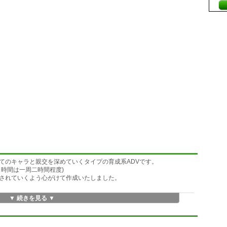
てのキャラと親交を深めていくタイプの育成系ADVです。
時間は一周二時間程度)
されていくよう心がけて作成いたしました。
▼ 続きを見る ▼
こず、貴方はひたすら城の中で人間関係に翻弄されます。それだけの話