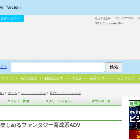
「Vector」
ベクターサイン
ちょい読み!
SELECTION
V
NGS Corporate Site
ド！
イブラリ
Windows
Mac(OS X)
全OS
新着ソフト
ランキング
/NT
>
ゲーム
>
シミュレーション
>
育成シミュレーション
コメント・評価
スクリーンショット
ダウンロード
楽しめるファンタジー育成系ADV