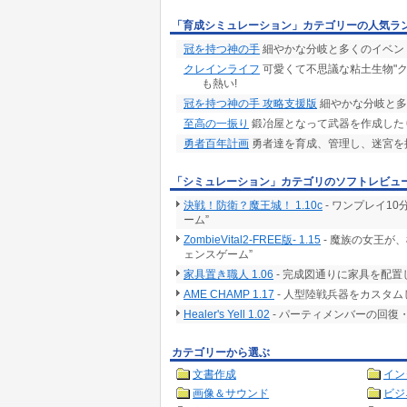
「育成シミュレーション」カテゴリーの人気ラ
冠を持つ神の手
細やかな分岐と多くのイベン
クレインライフ
可愛くて不思議な粘土生物"ク
も熱い!
冠を持つ神の手 攻略支援版
細やかな分岐と多
至高の一振り
鍛冶屋となって武器を作成した
勇者百年計画
勇者達を育成、管理し、迷宮を
「シミュレーション」カテゴリのソフトレビュ
決戦！防衛？魔王城！ 1.10c
- ワンプレイ1
ーム”
ZombieVital2-FREE版- 1.15
- 魔族の女王が
ェンスゲーム”
家具置き職人 1.06
- 完成図通りに家具を配
AME CHAMP 1.17
- 人型陸戦兵器をカスタ
Healer's Yell 1.02
- パーティメンバーの回
カテゴリーから選ぶ
文書作成
イン
画像＆サウンド
ビジ