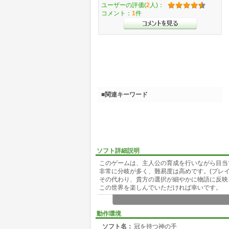
ユーザーの評価(
2
人)：
コメント：
1
件
■関連キーワード
ソフト詳細説明
このゲームは、主人公の育成を行いながら目当
非常に分岐が多く、難易度は高めです。(プレイ
その代わり、貴方の選択が細やかに物語に反映
この世界を楽しんでいただければ幸いです。
物語傾向としては非常に地味です。
異世界ファンタジーですが、魔王も帝国も出て
動作環境
です。
ソフト名：
冠を持つ神の手