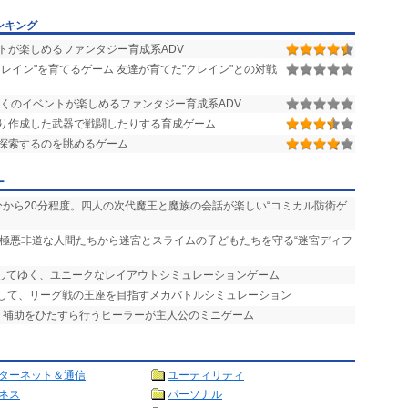
ンキング
トが楽しめるファンタジー育成系ADV
レイン"を育てるゲーム 友達が育てた"クレイン"との対戦
くのイベントが楽しめるファンタジー育成系ADV
り作成した武器で戦闘したりする育成ゲーム
探索するのを眺めるゲーム
ー
0分から20分程度。四人の次代魔王と魔族の会話が楽しい“コミカル防衛ゲ
、極悪非道な人間たちから迷宮とスライムの子どもたちを守る“迷宮ディフ
置してゆく、ユニークなレイアウトシミュレーションゲーム
ムして、リーグ戦の王座を目指すメカバトルシミュレーション
復・補助をひたすら行うヒーラーが主人公のミニゲーム
ターネット＆通信
ユーティリティ
ネス
パーソナル