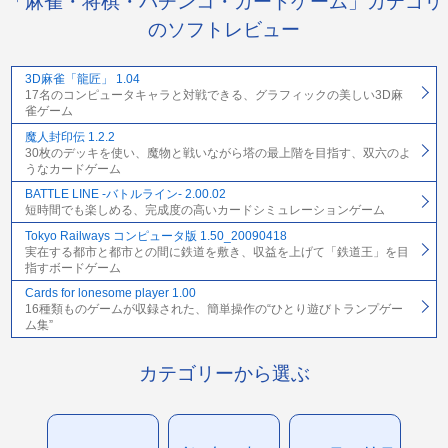
「麻雀・将棋・パチンコ・カードゲーム」カテゴリ
のソフトレビュー
3D麻雀「龍匠」 1.04
17名のコンピュータキャラと対戦できる、グラフィックの美しい3D麻
雀ゲーム
魔人封印伝 1.2.2
30枚のデッキを使い、魔物と戦いながら塔の最上階を目指す、双六のよ
うなカードゲーム
BATTLE LINE -バトルライン- 2.00.02
短時間でも楽しめる、完成度の高いカードシミュレーションゲーム
Tokyo Railways コンピュータ版 1.50_20090418
実在する都市と都市との間に鉄道を敷き、収益を上げて「鉄道王」を目
指すボードゲーム
Cards for lonesome player 1.00
16種類ものゲームが収録された、簡単操作の“ひとり遊びトランプゲー
ム集”
カテゴリーから選ぶ