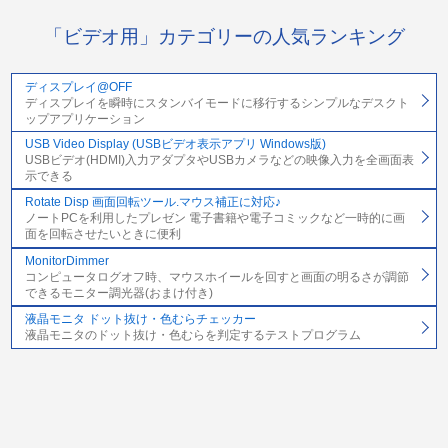
「ビデオ用」カテゴリーの人気ランキング
ディスプレイ@OFF
ディスプレイを瞬時にスタンバイモードに移行するシンプルなデスクト
ップアプリケーション
USB Video Display (USBビデオ表示アプリ Windows版)
USBビデオ(HDMI)入力アダプタやUSBカメラなどの映像入力を全画面表
示できる
Rotate Disp 画面回転ツール.マウス補正に対応♪
ノートPCを利用したプレゼン 電子書籍や電子コミックなど一時的に画
面を回転させたいときに便利
MonitorDimmer
コンピュータログオフ時、マウスホイールを回すと画面の明るさが調節
できるモニター調光器(おまけ付き)
液晶モニタ ドット抜け・色むらチェッカー
液晶モニタのドット抜け・色むらを判定するテストプログラム