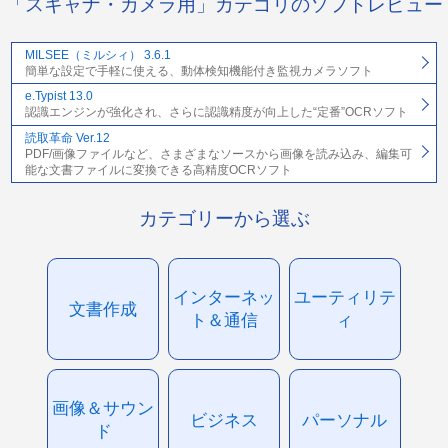
「スキャナ・カメラ用」カテゴリのソフトレビュー
MILSEE（ミルシィ） 3.6.1
簡単な設定で手軽に使える、動体検知機能付き監視カメラソフト
e.Typist 13.0
認識エンジンが強化され、さらに認識精度が向上した“定番”OCRソフト
読取革命 Ver.12
PDF/画像ファイルなど、さまざまなソースから画像を読み込み、編集可
能な文書ファイルに変換できる高精度OCRソフト
カテゴリーから選ぶ
インターネッ
ユーティリテ
文書作成
ト＆通信
ィ
画像＆サウン
ビジネス
パーソナル
ド