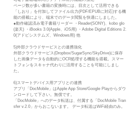
ページ数が多い書籍の変換時には、目次として活用できる
「しおり」を付加してファイル出力(PDF/EPUBに対応)する機
能の搭載により、端末でのデータ閲覧を快適にしました。
●動作確認済み電子書籍リーダー ・Reader(SONY)、kobo glo
(楽天) ・iBooks 3.0(Apple、iOS用) ・Adobe Digital Editions 2.
0(アドビシステムズ、Windows用) 他
5)外部クラウドサービスとの連携強化
外部クラウドサービス(Dropbox/SugarSync/SkyDrive)に保存
した画像データを自動的にOCR処理する機能を搭載。スマー
トフォンをスキャナ代わりに活用することを可能にしまし
た。
6)スマートデバイス用アプリとの連携
アプリ「DocMobile」はApple App Store/Google Playからダウ
ンロードして下さい。無償です。
「DocMobile」へのデータ転送は、付属する「DocMobile Tran
sfer v.2.0」からおこないます。 データ転送はWiFi経由のみ。