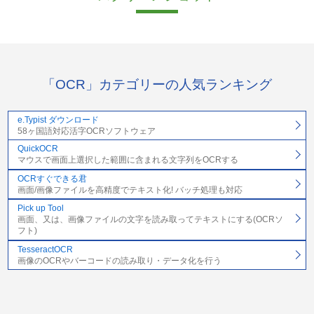
「OCR」カテゴリーの人気ランキング
e.Typist ダウンロード
58ヶ国語対応活字OCRソフトウェア
QuickOCR
マウスで画面上選択した範囲に含まれる文字列をOCRする
OCRすぐできる君
画面/画像ファイルを高精度でテキスト化! バッチ処理も対応
Pick up Tool
画面、又は、画像ファイルの文字を読み取ってテキストにする(OCRソ
フト)
TesseractOCR
画像のOCRやバーコードの読み取り・データ化を行う