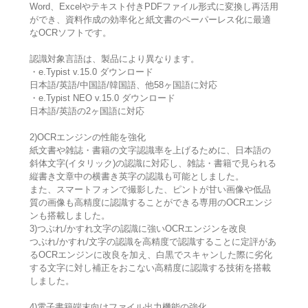
Word、Excelやテキスト付きPDFファイル形式に変換し再活用
ができ、資料作成の効率化と紙文書のペーパーレス化に最適
なOCRソフトです。
認識対象言語は、製品により異なります。
・e.Typist v.15.0 ダウンロード
日本語/英語/中国語/韓国語、他58ヶ国語に対応
・e.Typist NEO v.15.0 ダウンロード
日本語/英語の2ヶ国語に対応
2)OCRエンジンの性能を強化
紙文書や雑誌・書籍の文字認識率を上げるために、日本語の
斜体文字(イタリック)の認識に対応し、雑誌・書籍で見られる
縦書き文章中の横書き英字の認識も可能としました。
また、スマートフォンで撮影した、ピントが甘い画像や低品
質の画像も高精度に認識することができる専用のOCRエンジ
ンも搭載しました。
3)つぶれ/かすれ文字の認識に強いOCRエンジンを改良
つぶれ/かすれ/文字の認識を高精度で認識することに定評があ
るOCRエンジンに改良を加え、白黒でスキャンした際に劣化
する文字に対し補正をおこない高精度に認識する技術を搭載
しました。
4)電子書籍端末向けファイル出力機能の強化