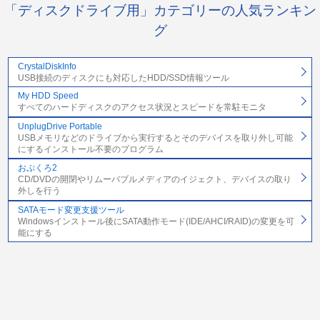
「ディスクドライブ用」カテゴリーの人気ランキン
グ
CrystalDiskInfo
USB接続のディスクにも対応したHDD/SSD情報ツール
My HDD Speed
すべてのハードディスクのアクセス状況とスピードを常駐モニタ
UnplugDrive Portable
USBメモリなどのドライブから実行するとそのデバイスを取り外し可能
にするインストール不要のプログラム
おぷくろ2
CD/DVDの開閉やリムーバブルメディアのイジェクト、デバイスの取り
外しを行う
SATAモード変更支援ツール
Windowsインストール後にSATA動作モード(IDE/AHCI/RAID)の変更を可
能にする