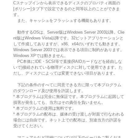
Cスナップインから表示できるディスクのプロパティ画面の
[ポリシー]タブ下で設定できるのと同等以上のことができま
す。
また、キャッシュをフラッシュする機能もあります。
動作するOSは、Server版はWindows Server 2003以降。Clie
nt版はWindows Vista以降です。32ビットアプリケーションと
して作成してありますが、x86、x64のいずれでも動きます。
Windows Server 2003では表示できる項目に制約があります。
Windows XPでは動きません。
PC本体にIDE・SCSI等で直接(RAIDカードなどを経由しな
いで)接続されている物理ディスクに対して使用できます。た
だし、ディスクによっては変更できない項目があります。
下記の条件のすべてに同意できる方に限って本プログラム
のダウンロード及び使用を許諾します。
* 本プログラムは完全に無保証です。本プログラムに起因して
損害が発生しても、当方はその責任を負いません。
* 本プログラムの使用は無料です。
* 本プログラムの配布は、媒体の受け渡しが対面で行なわれる
場合には自由です。ネット上での配布は、別途当方の許諾を
受けてください。
マニュアルなど詳細については以下のページをご覧くださ