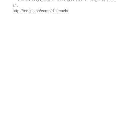
い。
http://tec.jpn.ph/comp/diskcach/