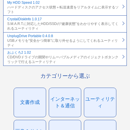
My HDD Speed 1.02
ハードディスクのアクセス状態＋転送速度をリアルタイムに表示するソ
フト
CrystalDiskInfo 1.0.17
S.M.A.R.T.に対応したHDD/SSDの“健康状態”をわかりやすく表示してく
れるユーティリティ
UnplugDrive Portable 0.4.0.8
USBメモリを“安全かつ簡単”に取り外せるようにしてくれるユーティリ
ティ
おぷくろ2 1.02
CD/DVDドライブの開閉やリムーバブルメディアのイジェクトボタンク
リックで行えるユーティリティ
カテゴリーから選ぶ
インターネッ
ユーティリテ
文書作成
ト＆通信
ィ