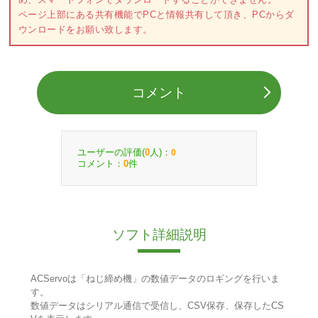
ページ上部にある共有機能でPCと情報共有して頂き、PCからダ
ウンロードをお願い致します。
コメント
ユーザーの評価(
人)：
0
0
コメント：
件
0
ソフト詳細説明
ACServoは「ねじ締め機」の数値データのロギングを行いま
す。
数値データはシリアル通信で受信し、CSV保存、保存したCS