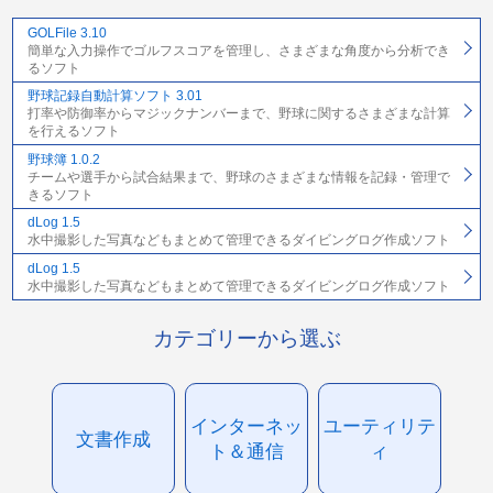
GOLFile 3.10
簡単な入力操作でゴルフスコアを管理し、さまざまな角度から分析でき
るソフト
野球記録自動計算ソフト 3.01
打率や防御率からマジックナンバーまで、野球に関するさまざまな計算
を行えるソフト
野球簿 1.0.2
チームや選手から試合結果まで、野球のさまざまな情報を記録・管理で
きるソフト
dLog 1.5
水中撮影した写真などもまとめて管理できるダイビングログ作成ソフト
dLog 1.5
水中撮影した写真などもまとめて管理できるダイビングログ作成ソフト
カテゴリーから選ぶ
インターネッ
ユーティリテ
文書作成
ト＆通信
ィ