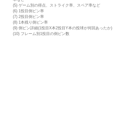
(5) ゲーム別の得点、ストライク率、スペア率など
(6) 1投目倒ピン率
(7) 2投目倒ピン率
(8) 1本残り倒ピン率
(9) 倒ピン詳細(1投目X本2投目Y本の投球が何回あったか)
(10) フレーム別1投目の倒ピン数