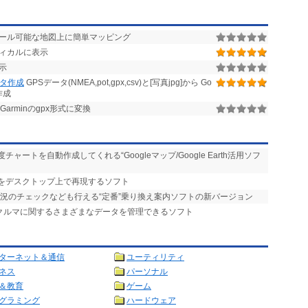
ロール可能な地図上に簡単マッピング
フィカルに表示
示
データ作成
GPSデータ(NMEA,pot,gpx,csv)と[写真jpg]から Go
)作成
Garminのgpx形式に変換
ャートを自動作成してくれる“Googleマップ/Google Earth活用ソフ
板をデスクトップ上で再現するソフト
状況のチェックなども行える“定番”乗り換え案内ソフトの新バージョン
、クルマに関するさまざまなデータを管理できるソフト
ターネット＆通信
ユーティリティ
ネス
パーソナル
＆教育
ゲーム
グラミング
ハードウェア