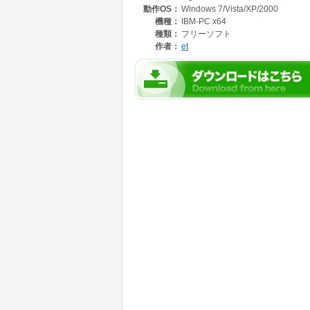
動作OS：
Windows 7/Vista/XP/2000
・時刻－高度・時刻－累積距離・時刻－速度な
す。
機種：
IBM-PC x64
・トラックログなどから得られる各種データを
種類：
フリーソフト
・緯度経度→住所変換モジュール内蔵で写真の
作者：
et
(日本国内のみ)