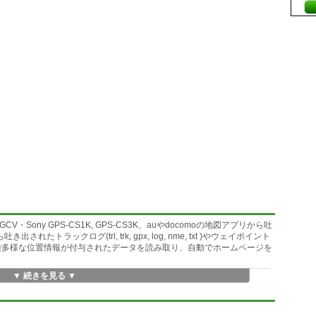
・Sony GPS-CS1K, GPS-CS3K、auやdocomoの地図アプリから吐
れたトラックログ(trl, trk, gpx, log, nme, txt )やウェイポイント
ど多種多様な位置情報が付与されたデータを読み取り、自動でホームページを
▼ 続きを見る ▼
ァイルを作成することもできます。
c Mapを用いた地図イメージ画像を生成することもできます。
TMLやKMLを生成しなくてもその場で、グラフや統計情報など各種情