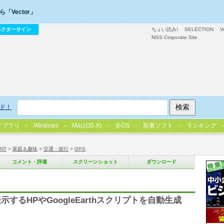
「Vector」
ベクターサイン
ちょい読み!
SELECTION
V
NGS Corporate Site
ド！
イブラリ
Windows
Mac(OS X)
全OS
新着ソフト
ランキング
/NT
>
家庭＆趣味
>
交通・旅行
>
GPS
コメント・評価
スクリーンショット
ダウンロード
するHPやGoogleEarthスクリプトを自動生成