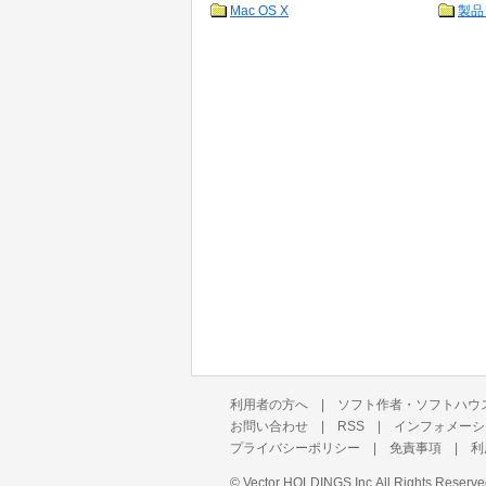
Mac OS X
製品
利用者の方へ
|
ソフト作者・ソフトハウ
お問い合わせ
|
RSS
|
インフォメーシ
プライバシーポリシー
|
免責事項
|
利
©
Vector HOLDINGS Inc.
All Rights Reserve