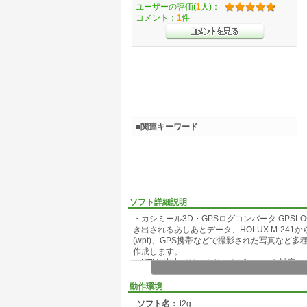
ユーザーの評価(
1
人)：
コメント：
1
件
■関連キーワード
ソフト詳細説明
・カシミール3D・GPSログコンバータ GPSLOGCV
き出されるあしあとデータ、HOLUX M-241から吐き出さ
(wpt)、GPS携帯などで撮影された写真な
作成します。
・HTML出力ではストリートビューにも対応
・Google Earthに表示するためのkmlフ
・ブログに貼り付けるためのGoogle Stati
動作環境
トラックログやウェイポイント、写真データはH
ソフト名：
t2g
報を表示することができます。