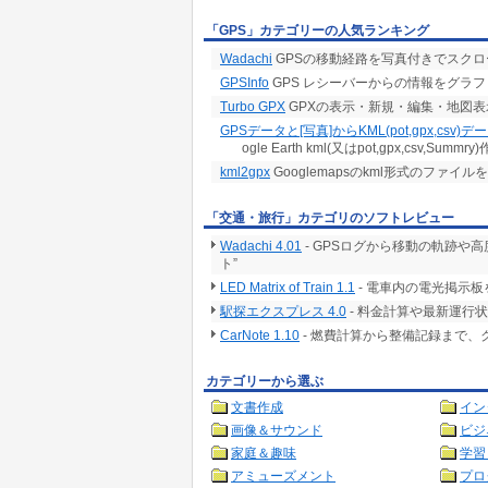
「GPS」カテゴリーの人気ランキング
Wadachi
GPSの移動経路を写真付きでスク
GPSInfo
GPS レシーバーからの情報をグラ
Turbo GPX
GPXの表示・新規・編集・地図表
GPSデータと[写真]からKML(pot,gpx,csv)
ogle Earth kml(又はpot,gpx,csv,Summry
kml2gpx
Googlemapsのkml形式のファイルを
「交通・旅行」カテゴリのソフトレビュー
Wadachi 4.01
- GPSログから移動の軌跡や高度チ
ト”
LED Matrix of Train 1.1
- 電車内の電光掲示
駅探エクスプレス 4.0
- 料金計算や最新運行
CarNote 1.10
- 燃費計算から整備記録まで
カテゴリーから選ぶ
文書作成
イン
画像＆サウンド
ビジ
家庭＆趣味
学習
アミューズメント
プロ