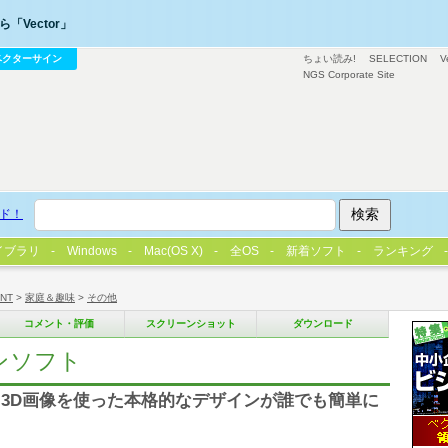
「Vector」
ベクターサイン
ちょい読み!
SELECTION
V
NGS Corporate Site
ド！
イブラリ
Windows
Mac(OS X)
全OS
新着ソフト
ランキング
/NT
>
家庭＆趣味
>
その他
コメント・評価
スクリーンショット
ダウンロード
インソフト
3D画像を使った本格的なデザインが誰でも簡単に