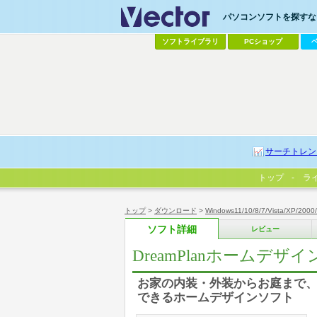
パソコンソフトを探すなら
ソフトライブラリ
PCショップ
サーチトレン
トップ
ラ
トップ
>
ダウンロード
>
Windows11/10/8/7/Vista/XP/2000
ソフト詳細
レビュー
DreamPlanホームデザ
お家の内装・外装からお庭まで、
できるホームデザインソフト