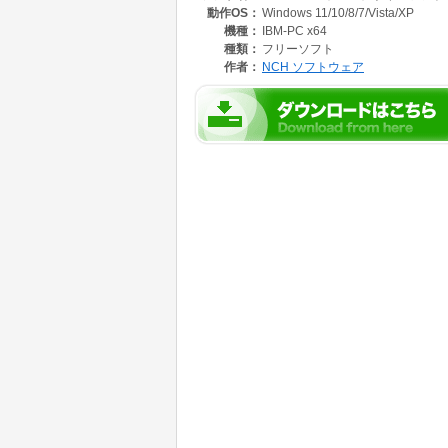
動作OS：
Windows 11/10/8/7/Vista/XP
【DreamPlanはここが違います】
機種：
IBM-PC x64
・シンプルなデザインで初心者でも簡単に使え
種類：
フリーソフト
・図面をトレースできるので増改築のプランが
作者：
NCH ソフトウェア
・自作の3Dアイテム等も挿入できるのでより
・お庭のデザインもできるのでガーデニングに
・実際に使うペンキの色を画像ファイルとして
【こんな方におすすめです】
・お家の増改築のデザインを作成したい方
・お部屋の模様替えのシミュレーションをした
・壁の塗り替え前にテストを行いたい方
・ガーデニングのプランを練りたい方
・趣味で家のデザインをしてみたい方
・マンガの背景に正確なパースで家や部屋を描