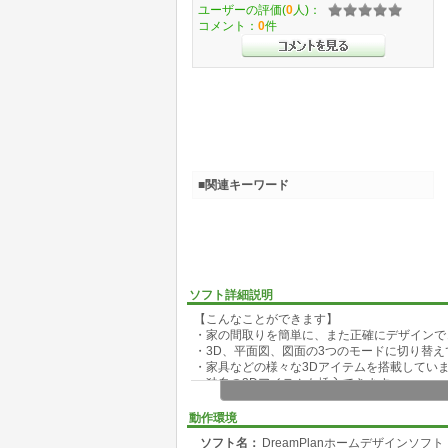
ユーザーの評価(
0
人)：
コメント：
0
件
■関連キーワード
ソフト詳細説明
【こんなことができます】
・家の間取りを簡単に、また正確にデザインで
・3D、平面図、図面の3つのモードに切り替
・家具などの様々な3Dアイテムを搭載してい
・独自の3Dアイテムも挿入できます
・お庭のデザインもできます
・ウッドデッキや池などの作成も簡単にできま
動作環境
・各パーツの色や素材を自由自在に変えられま
ソフト名：
DreamPlanホームデザインソフト
・既存の図面をトレースして読み込むことが出