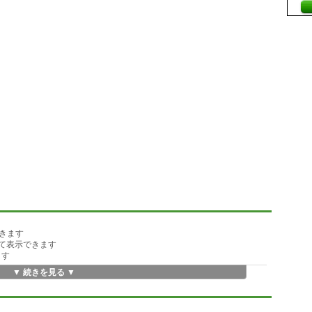
きます
えて表示できます
ます
▼ 続きを見る ▼
す
す
来ます