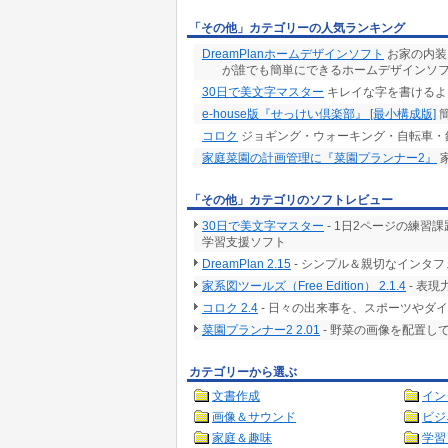
「その他」カテゴリーの人気ランキング
DreamPlanホームデザインソフト
お家の内装
が誰でも簡単にできるホームデザインソ
30日で美文字マスター
キレイな字を書けるよ
e-house版『せっけい倶楽部』 [最小構成版]
簡
コロク
ジョギング・ウォーキング・自転車・
家庭菜園の計画管理に『菜園プランナー2』
「その他」カテゴリのソフトレビュー
30日で美文字マスター
- 1日2ページの練習
学習支援ソフト
DreamPlan 2.15
- シンプル＆親切なインタフ
家系図ツールズ（Free Edition） 2.1.4
- 表
コロク 2.4
- 日々の出来事を、スポーツやダイ
菜園プランナー2 2.01
- 野菜の画像を配置し
カテゴリーから選ぶ
文書作成
イン
画像＆サウンド
ビジ
家庭＆趣味
学習