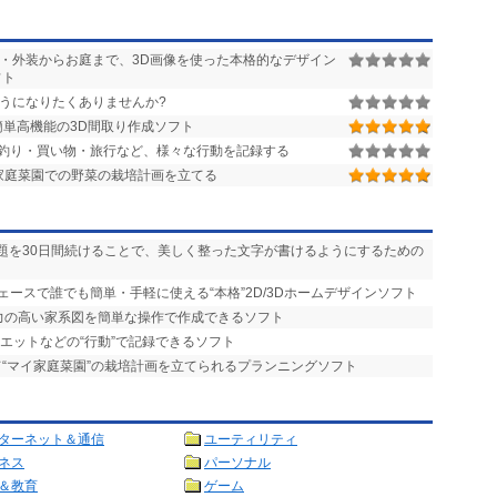
・外装からお庭まで、3D画像を使った本格的なデザイン
フト
うになりたくありませんか?
単高機能の3D間取り作成ソフト
釣り・買い物・旅行など、様々な行動を記録する
家庭菜園での野菜の栽培計画を立てる
課題を30日間続けることで、美しく整った文字が書けるようにするための
ェースで誰でも簡単・手軽に使える“本格”2D/3Dホームデザインソフト
現力の高い家系図を簡単な操作で作成できるソフト
エットなどの“行動”で記録できるソフト
て“マイ家庭菜園”の栽培計画を立てられるプランニングソフト
ターネット＆通信
ユーティリティ
ネス
パーソナル
＆教育
ゲーム