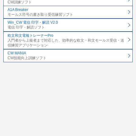
CW訓練ソフト
A1A Breaker
モールス符号の書き取り受信練習ソフト
Win_CW 電信 印字・解読 V2.0
電信 印字・解読ソフト
欧文和文電報トレーナーPro
入門者から上級者まで対応した、効率的な欧文・和文モールス受信・送
信練習アプリケーション
CW MANIA
CW技能向上訓練ソフト