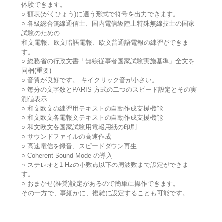
体験できます。
○ 額表(がくひょう)に適う形式で符号を出力できます。
○ 各級総合無線通信士、国内電信級陸上特殊無線技士の国家
試験のための
和文電報、欧文暗語電報、欧文普通語電報の練習ができま
す。
○ 総務省の行政文書「無線従事者国家試験実施基準」全文を
同梱(重要)
○ 音質が良好です。 キイクリック音が小さい。
○ 毎分の文字数とPARIS 方式の二つのスピード設定とその実
測値表示
○ 和文欧文の練習用テキストの自動作成支援機能
○ 和文欧文各電報文テキストの自動作成支援機能
○ 和文欧文各国家試験用電報用紙の印刷
○ サウンドファイルの高速作成
○ 高速電信を録音、スピードダウン再生
○ Coherent Sound Mode の導入
○ ステレオと1 Hzの小数点以下の周波数まで設定ができま
す。
○ おまかせ(推奨)設定があるので簡単に操作できます。
その一方で、事細かに、複雑に設定することも可能です。