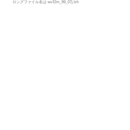
ロングファイル名は wv32m_99_07j.lzh