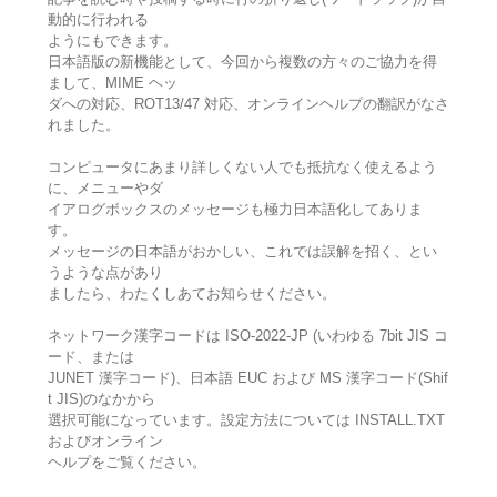
動的に行われる
ようにもできます。
日本語版の新機能として、今回から複数の方々のご協力を得
まして、MIME ヘッ
ダへの対応、ROT13/47 対応、オンラインヘルプの翻訳がなさ
れました。
コンピュータにあまり詳しくない人でも抵抗なく使えるよう
に、メニューやダ
イアログボックスのメッセージも極力日本語化してありま
す。
メッセージの日本語がおかしい、これでは誤解を招く、とい
うような点があり
ましたら、わたくしあてお知らせください。
ネットワーク漢字コードは ISO-2022-JP (いわゆる 7bit JIS コ
ード、または
JUNET 漢字コード)、日本語 EUC および MS 漢字コード(Shif
t JIS)のなかから
選択可能になっています。設定方法については INSTALL.TXT
およびオンライン
ヘルプをご覧ください。