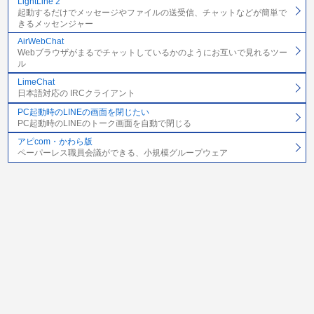
LightLine 2
起動するだけでメッセージやファイルの送受信、チャットなどが簡単で
きるメッセンジャー
AirWebChat
Webブラウザがまるでチャットしているかのようにお互いで見れるツー
ル
LimeChat
日本語対応の IRCクライアント
PC起動時のLINEの画面を閉じたい
PC起動時のLINEのトーク画面を自動で閉じる
アピcom・かわら版
ペーパーレス職員会議ができる、小規模グループウェア