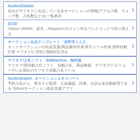
AuctionDetailer
自分がヤフオクに出品している全オークションの情報(アクセス数、ウォ
ッチ数、入札数など)を一覧表示
ID2ID
Yahoo! JAPAN、楽天、AmazonのログインIDをワンクリックで切り替え
る
オークション出品テンプレート「@即売くん3」
ネットオークションの出品支援(商品案内作成 取引メール作成 送料自動
計算 ヤフオク!に対応) 増税対応済み
ヤフオク!入札ソフト「BidMachine」無料版
ヤフオク!用自動入札ソフト、自動入札、商品検索、ヤフオク!ヘビーユ
ーザにお奨めのヤフオク自動入札ツール
AuctionExpert - オークションエキスパート
予約入札から、取引ナビ処理、入金確認、評価、出品も全自動処理でき
る Yahoo!オークション総合支援アプリ