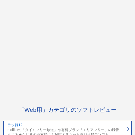
「Web用」カテゴリのソフトレビュー
ラジ録12
radikoの「タイムフリー放送」や有料プラン「エリアフリー」の録音、
らじる★らじるの地方局にも対応するネットラジオ録音ソフト