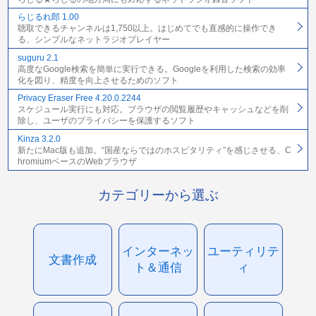
らじるれ郎 1.00
聴取できるチャンネルは1,750以上。はじめてでも直感的に操作でき
る、シンプルなネットラジオプレイヤー
suguru 2.1
高度なGoogle検索を簡単に実行できる。Googleを利用した検索の効率
化を図り、精度を向上させるためのソフト
Privacy Eraser Free 4.20.0.2244
スケジュール実行にも対応。ブラウザの閲覧履歴やキャッシュなどを削
除し、ユーザのプライバシーを保護するソフト
Kinza 3.2.0
新たにMac版も追加。“国産ならではのホスピタリティ”を感じさせる、C
hromiumベースのWebブラウザ
カテゴリーから選ぶ
インターネッ
ユーティリテ
文書作成
ト＆通信
ィ