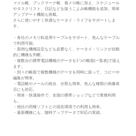
ァイル帳、ブックマーク帳、着メロ帳に加え、スケジュール
やタスクリスト、日記などを扱うこよみ帳機能を追加。簡単
アップデート機能も搭載。
さらに使いやすく快適なケータイ・ライフをサポートしま
す。
・各社のメモリ転送用ケーブルをサポート、色んなケーブル
で利用可能。
・面倒な機種設定なども必要なく、ケータイ・リンクが自動
的に機種を判断。
・複数台の携帯電話機種のデータを1つの帳面(一覧表)で扱え
ます。
・別々の帳面で複数機種のデータを同時に扱って、コピーや
編集が簡単。
・電話帳やメールの統合、分類も簡単。色んな種類の画像表
示にも対応。
・簡単・快適操作で、全国の携帯ショップなどで業務利用
も。
・他社の同種ソフトとの混在環境での利用も簡単。
・最新機種にも、随時アップデータで対応の実績。