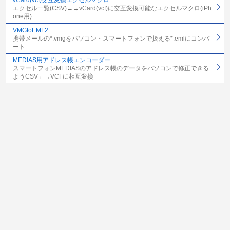
vCard(vcf)交互変換エクセルマクロ
エクセル一覧(CSV)←→vCard(vcf)に交互変換可能なエクセルマクロ(iPh
one用)
VMGtoEML2
携帯メールの*.vmgをパソコン・スマートフォンで扱える*.emlにコンバ
ート
MEDIAS用アドレス帳エンコーダー
スマートフォンMEDIASのアドレス帳のデータをパソコンで修正できる
ようCSV←→VCFに相互変換