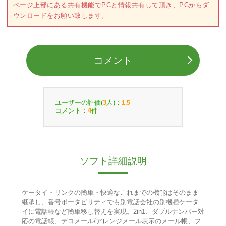
ページ上部にある共有機能でPCと情報共有して頂き、PCからダ
ウンロードをお願い致します。
コメント
ユーザーの評価(
人)：
3
1.5
コメント：
件
4
ソフト詳細説明
ケータイ・リンクの簡単・快適なこれまでの機能はそのまま
継承し、番号ポータビリティでも別電話会社の別機種ケータ
イに電話帳など簡単移し替えを実現。2in1、ダブルナンバー対
応の電話帳、デコメール/アレンジメール表示のメール帳、フ