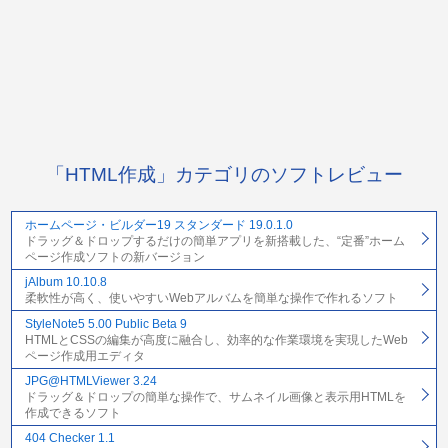
「HTML作成」カテゴリのソフトレビュー
ホームページ・ビルダー19 スタンダード 19.0.1.0
ドラッグ＆ドロップするだけの簡単アプリを新搭載した、“定番”ホーム
ページ作成ソフトの新バージョン
jAlbum 10.10.8
柔軟性が高く、使いやすいWebアルバムを簡単な操作で作れるソフト
StyleNote5 5.00 Public Beta 9
HTMLとCSSの編集が高度に融合し、効率的な作業環境を実現したWeb
ページ作成用エディタ
JPG@HTMLViewer 3.24
ドラッグ＆ドロップの簡単な操作で、サムネイル画像と表示用HTMLを
作成できるソフト
404 Checker 1.1