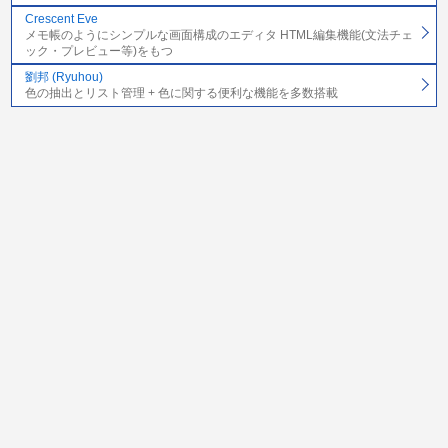
Crescent Eve
メモ帳のようにシンプルな画面構成のエディタ HTML編集機能(文法チェ
ック・プレビュー等)をもつ
劉邦 (Ryuhou)
色の抽出とリスト管理 + 色に関する便利な機能を多数搭載