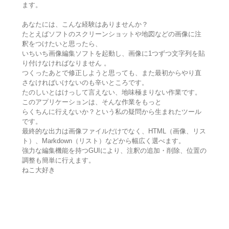
ます。
あなたには、こんな経験はありませんか？
たとえばソフトのスクリーンショットや地図などの画像に注
釈をつけたいと思ったら、
いちいち画像編集ソフトを起動し、画像に1つずつ文字列を貼
り付けなければなりません 。
つくったあとで修正しようと思っても、また最初からやり直
さなければいけないのも辛いところです。
たのしいとはけっして言えない、地味極まりない作業です。
このアプリケーションは、そんな作業をもっと
らくちんに行えないか？という私の疑問から生まれたツール
です。
最終的な出力は画像ファイルだけでなく、HTML（画像、リス
ト）、Markdown（リスト）などから幅広く選べます。
強力な編集機能を持つGUIにより、注釈の追加・削除、位置の
調整も簡単に行えます。
ねこ大好き