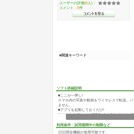
ユーザーの評価(
0
人)：
コメント：
0
件
■関連キーワード
ソフト詳細説明
■ここが一押し!
スマホ内の写真や動画をワイヤレスで転送。パ
ません。
■アプリを起動しておくだけ!
スマホやタブレット(iOS/Android)とパソ
スマホ内のデータを直接閲覧できます。
■ワンクリックで簡単ダウンロード
利用条件・試用期間中の制限など
スマホ内のデータはサムネイル付きで確認でき
15日間全機能が使用可能です。
別に探します。取り込みたいファイルを選択し