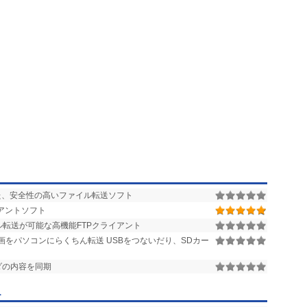
した、安全性の高いファイル転送ソフト
アントソフト
転送が可能な高機能FTPクライアント
をパソコンにらくちん転送 USBをつないだり、SDカー
ダの内容を同期
ー