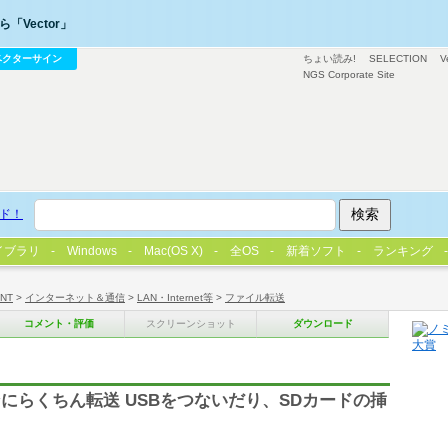
「Vector」
ベクターサイン
ちょい読み!
SELECTION
V
NGS Corporate Site
ド！
イブラリ
Windows
Mac(OS X)
全OS
新着ソフト
ランキング
/NT
>
インターネット＆通信
>
LAN・Internet等
>
ファイル転送
コメント・評価
スクリーンショット
ダウンロード
にらくちん転送 USBをつないだり、SDカードの挿