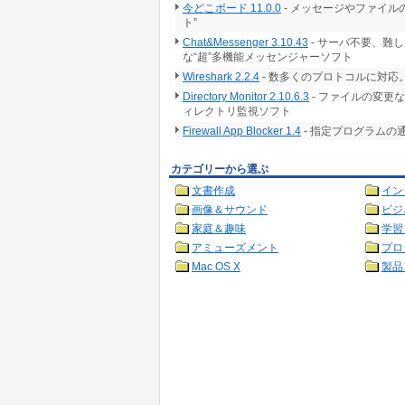
今どこボード 11.0.0
- メッセージやファイ
ト”
Chat&Messenger 3.10.43
- サーバ不要、難
な“超”多機能メッセンジャーソフト
Wireshark 2.2.4
- 数多くのプロトコルに対
Directory Monitor 2.10.6.3
- ファイルの変更
ィレクトリ監視ソフト
Firewall App Blocker 1.4
- 指定プログラムの
カテゴリーから選ぶ
文書作成
イン
画像＆サウンド
ビジ
家庭＆趣味
学習
アミューズメント
プロ
Mac OS X
製品