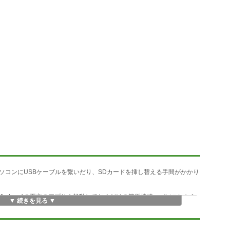
ソコンにUSBケーブルを繋いだり、SDカードを挿し替える手間がかかり
コン(Windows)の両方のアプリを起動しておくだけの簡単接続。パソコンから
▼ 続きを見る ▼
ます。画面内の「画像」「動画」「音声」タブを切り替えて、メディア
て、ダウンロードボタンを押せばパソコン内の指定した場所に保存しま