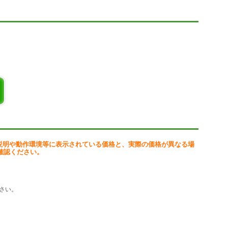
に転送!メディア形式を自動判別して適切な場所にコピーします。
ず、インターネットブラウザ経由で接続することもできます。
マホから Mac へといった組み合わせでの受信もできます。
ウンロード、サムネイルやプレビューなどは利用できません)
) / Windows(R) 8 (32ビット版 / 64ビット版) / Windows(R) 7 (32ビット
com/
説明や動作環境等に表示されている価格と、実際の価格が異なる場
確認ください。
さい。