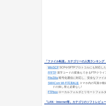
「ファイル転送」カテゴリーの人気ランキング
WinSCP
SCPやSFTPプロトコルにも対応
FFFTP
漢字コードの変換もできるFTPクライ
FileZilla
暗号化通信に対応し、安全なファイル
SMACom Wi-Fi写真転送
スマホ内の写真や動画
ドの挿し替え必要なし!
FTPbox
ローカルフォルダとリモートフォル
「LAN・Internet等」カテゴリのソフトレビュ