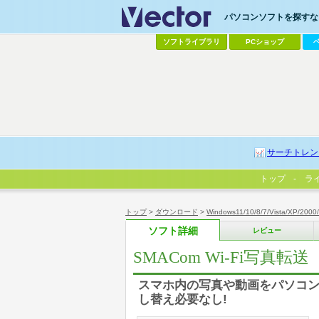
パソコンソフトを探すなら
ソフトライブラリ
PCショップ
サーチトレン
トップ
ラ
トップ
>
ダウンロード
>
Windows11/10/8/7/Vista/XP/2000
ソフト詳細
レビュー
SMACom Wi-Fi写真転送
スマホ内の写真や動画をパソコン
し替え必要なし!