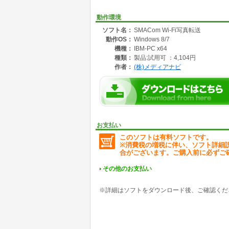
す。
■ドラック&ドロップでアップロードも簡単!
動作環境
送りたいファイルをドロップするだけでスマホ
ソフト名：
SMACom Wi-Fi写真転送
■ブラウザ経由での受信にも対応!
動作OS：
Windows 8/7
接続元に専用のソフトウェアをインストールせ
例えば、スマホ同士、スマホからタブレット、ス
機種：
IBM-PC x64
(但し、アップロードや複数ファイルの同時ダ
種類：
製品:試用可 ：4,104円
作者：
(株)メディアナビ
【動作環境】
■対応OS:
日本語 Windows(R) 8.1 (32ビット版 / 64ビット版
版 / 64ビット版)
詳しくは以下URLを必ずご確認ください。
お支払い
http://shop.vector.co.jp/service/catalogue/sma
このソフトは有料ソフトです。
※消費税の増税に伴い、ソフト詳細
合がございます。ご購入前に必ずご
その他のお支払い
※詳細はソフトをダウンロード後、ご確認くだ