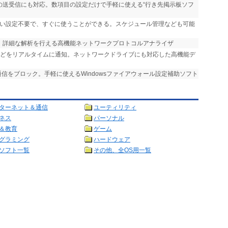
ルの送受信にも対応。数項目の設定だけで手軽に使える“行き先掲示板ソフ
しい設定不要で、すぐに使うことができる。スケジュール管理なども可能
応。詳細な解析を行える高機能ネットワークプロトコルアナライザ
などをリアルタイムに通知。ネットワークドライブにも対応した高機能デ
通信をブロック。手軽に使えるWindowsファイアウォール設定補助ソフト
ターネット＆通信
ユーティリティ
ネス
パーソナル
＆教育
ゲーム
グラミング
ハードウェア
ソフト一覧
その他、全OS用一覧