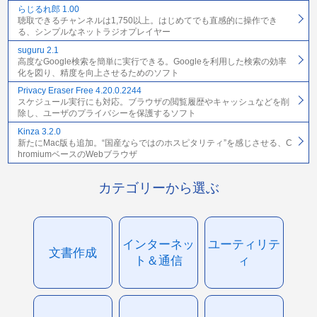
らじるれ郎 1.00
聴取できるチャンネルは1,750以上。はじめてでも直感的に操作でき
る、シンプルなネットラジオプレイヤー
suguru 2.1
高度なGoogle検索を簡単に実行できる。Googleを利用した検索の効率
化を図り、精度を向上させるためのソフト
Privacy Eraser Free 4.20.0.2244
スケジュール実行にも対応。ブラウザの閲覧履歴やキャッシュなどを削
除し、ユーザのプライバシーを保護するソフト
Kinza 3.2.0
新たにMac版も追加。“国産ならではのホスピタリティ”を感じさせる、C
hromiumベースのWebブラウザ
カテゴリーから選ぶ
インターネッ
ユーティリテ
文書作成
ト＆通信
ィ