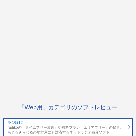
「Web用」カテゴリのソフトレビュー
ラジ録12
radikoの「タイムフリー放送」や有料プラン「エリアフリー」の録音、
らじる★らじるの地方局にも対応するネットラジオ録音ソフト