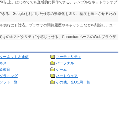
,750以上。はじめてでも直感的に操作できる、シンプルなネットラジオプ
実行できる。Googleを利用した検索の効率化を図り、精度を向上させるため
ール実行にも対応。ブラウザの閲覧履歴やキャッシュなどを削除し、ユー
らではのホスピタリティ”を感じさせる、ChromiumベースのWebブラウザ
ターネット＆通信
ユーティリティ
ネス
パーソナル
＆教育
ゲーム
グラミング
ハードウェア
ソフト一覧
その他、全OS用一覧