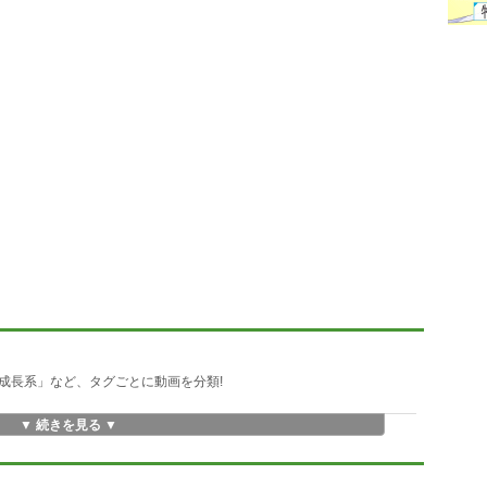
成長系」など、タグごとに動画を分類!
▼ 続きを見る ▼
捗も一目で確認!