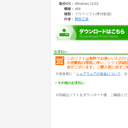
動作OS：
Windows 11/10
0.25倍～2倍まで自由に設定。自分好みのペ
機種：
x64
・ショート動画も通常動画もOK
種類：
フリーソフト(寄付歓迎)
ラジオボタンで切替可能、短尺も長尺もストレ
作者：
野田工房
・フルスクリーン対応
ワンタッチで大画面再生、没入感たっぷりの猫
・自動連続再生
動画終了後も次の未視聴動画を自動で再生。手
お支払い
# 使い方
このソフトは無料でお使いいただけ
1. 「にゃんこ動画ナビ.exe」を起動
※消費税の増税に伴い、ソフト詳細
・「You must install .NET Desktop Runtim
合がございます。ご購入前に必ずご
「Download it now」をクリックして動
・「WindowsによってPCが保護されました」(Micr
※送金前に「
シェアウェアの送金について
」を
「詳細情報」 をクリックし「実行」 をクリッ
2. 見たいジャンルのタグをツリービューから選
その他のお支払い
3. 動画が自動で再生開始、未視聴動画はRati
4. 再生速度を変更したい場合は上部のドロッ
※詳細はソフトをダウンロード後、ご確認くだ
5. 動画終了後も次の未視聴動画を自動再生、
詳細な説明や最新版のダウンロードは「野田工
https://nodakoubou.net/catvideo.html