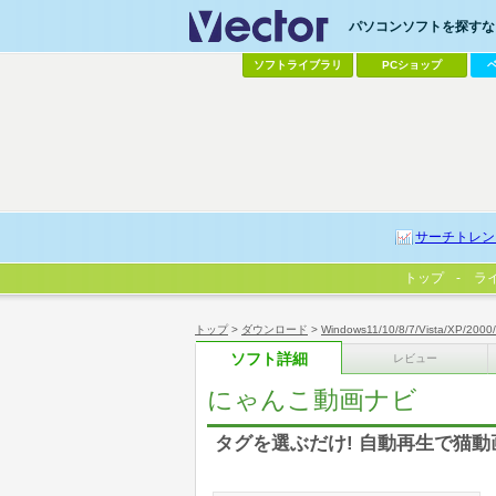
パソコンソフトを探すなら
ソフトライブラリ
PCショップ
サーチトレン
トップ
ラ
トップ
>
ダウンロード
>
Windows11/10/8/7/Vista/XP/2000
ソフト詳細
レビュー
にゃんこ動画ナビ
タグを選ぶだけ! 自動再生で猫動