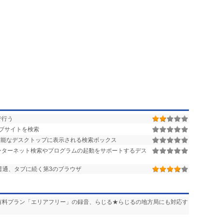
で行う
ブサイトを検索
能なデスクトップに表示される検索ボックス
ンターネット検索やプログラムの起動をサポートするデス
普通、タブに続く第3のブラウザ
送」や有料プラン「エリアフリー」の録音、らじる★らじるの地方局にも対応す