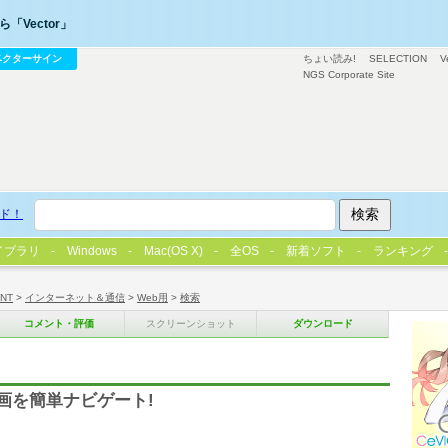
「Vector」
ベクターサイン
ちょい読み!
SELECTION
V
NGS Corporate Site
ド！
イブラリ
Windows
Mac(OS X)
全OS
新着ソフト
ランキング
/NT
>
インターネット＆通信
>
Web用
>
検索
コメント・評価
スクリーンショット
ダウンロード
画を簡単ナビゲート!