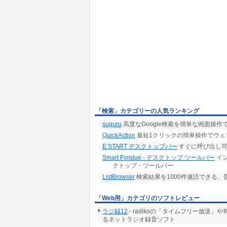
「検索」カテゴリーの人気ランキング
suguru
高度なGoogle検索を簡単な画面操作
QuickAction
最短1クリックの簡単操作でウェ
E START デスクトップバー
すぐに呼び出し可
Smart Fondue - デスクトップ ツールバー
イ
クトップ・ツールバー
ListBrowser
検索結果を1000件速読できる、
「Web用」カテゴリのソフトレビュー
ラジ録12
- radikoの「タイムフリー放
るネットラジオ録音ソフト