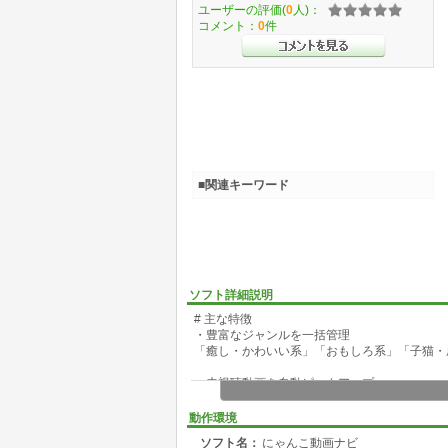
ユーザーの評価(
0
人)：
コメント：
0
件
■関連キーワード
ソフト詳細説明
# 主な特徴
・豊富なジャンルを一括管理
「癒し・かわいい系」「おもしろ系」「子猫・
・未視聴動画を自動ピックアップ
閲覧済み動画は自動でカウント、タグごとの進
人気順でおすすめ動画を自動選出!
動作環境
ソフト名：
にゃんこ動画ナビ
・再生速度カスタマイズ可能