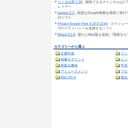
らじるれ郎 1.00
- 聴取できるチャンネルは1
レイヤー
suguru 2.1
- 高度なGoogle検索を簡単に
のソフト
Privacy Eraser Free 4.20.0.2244
- スケジュ
ザのプライバシーを保護するソフト
Kinza 3.2.0
- 新たにMac版も追加。“国産な
カテゴリーから選ぶ
文書作成
イン
画像＆サウンド
ビジ
家庭＆趣味
学習
アミューズメント
プロ
Mac OS X
製品