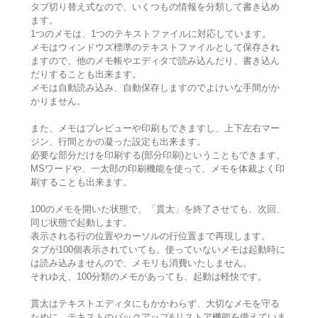
タブ切り替え式なので、いくつもの情報を分類して書き込め
ます。
1つのメモは、1つのテキストファイルに対応しています。
メモはウィンドウズ標準のテキストファイルとして保存され
ますので、他のメモ帳やエディタで読み込んだり、書き込ん
だりすることも出来ます。
メモは自動読み込み、自動保存しますのでよけいな手間がか
かりません。
また、メモはプレビューや印刷もできますし、上下左右マー
ジン、行間とかの凝った設定も出来ます。
必要な部分だけを印刷する(部分印刷)ということもできます。
MSワードや、一太郎の印刷機能を使って、メモを体裁よく印
刷することも出来ます。
100のメモを開いた状態で、「貫太」を終了させても、次回、
同じ状態で起動します。
表示される行の位置やカーソルの行位置まで再現します。
タブが100個表示されていても、使っていないメモは起動時に
は読み込みませんので、メモリも消費いたしません。
それゆえ、100分類のメモがあっても、起動は軽快です。
貫太はテキストエディタにもかかわらず、大切なメモを守る
ために、テキストのバックアップ&リストア機能を備えていま