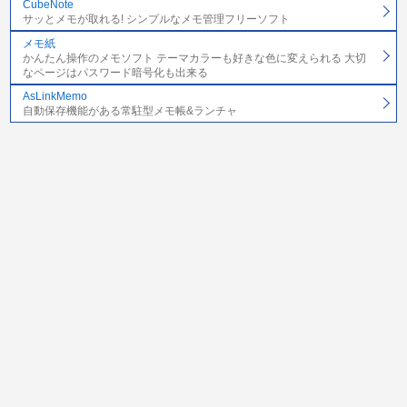
CubeNote
サッとメモが取れる! シンプルなメモ管理フリーソフト
メモ紙
かんたん操作のメモソフト テーマカラーも好きな色に変えられる 大切
なページはパスワード暗号化も出来る
AsLinkMemo
自動保存機能がある常駐型メモ帳&ランチャ