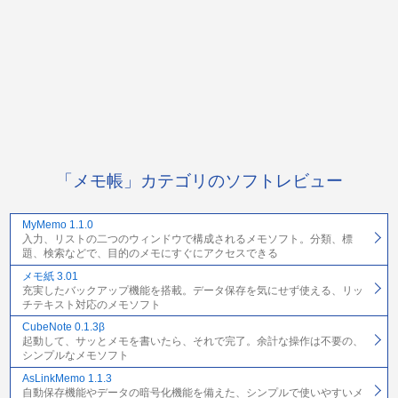
「メモ帳」カテゴリのソフトレビュー
MyMemo 1.1.0
入力、リストの二つのウィンドウで構成されるメモソフト。分類、標
題、検索などで、目的のメモにすぐにアクセスできる
メモ紙 3.01
充実したバックアップ機能を搭載。データ保存を気にせず使える、リッ
チテキスト対応のメモソフト
CubeNote 0.1.3β
起動して、サッとメモを書いたら、それで完了。余計な操作は不要の、
シンプルなメモソフト
AsLinkMemo 1.1.3
自動保存機能やデータの暗号化機能を備えた、シンプルで使いやすいメ