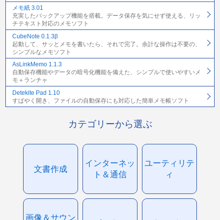
メモ紙 3.01
充実したバックアップ機能を搭載。データ保存を気にせず使える、リッ
チテキスト対応のメモソフト
CubeNote 0.1.3β
起動して、サッとメモを書いたら、それで完了。余計な操作は不要の、
シンプルなメモソフト
AsLinkMemo 1.1.3
自動保存機能やデータの暗号化機能を備えた、シンプルで使いやすいメ
モ＋ランチャ
Detekite Pad 1.10
すばやく開き、ファイルの自動保存にも対応した簡単メモ帳ソフト
カテゴリーから選ぶ
インターネッ
ユーティリテ
文書作成
ト＆通信
ィ
画像＆サウン