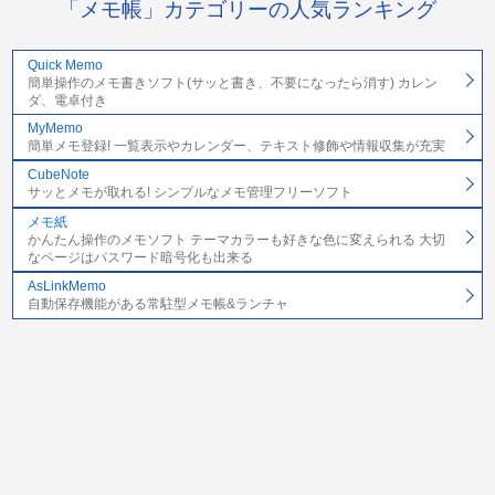
「メモ帳」カテゴリーの人気ランキング
Quick Memo
簡単操作のメモ書きソフト(サッと書き、不要になったら消す) カレン
ダ、電卓付き
MyMemo
簡単メモ登録! 一覧表示やカレンダー、テキスト修飾や情報収集が充実
CubeNote
サッとメモが取れる! シンプルなメモ管理フリーソフト
メモ紙
かんたん操作のメモソフト テーマカラーも好きな色に変えられる 大切
なページはパスワード暗号化も出来る
AsLinkMemo
自動保存機能がある常駐型メモ帳&ランチャ