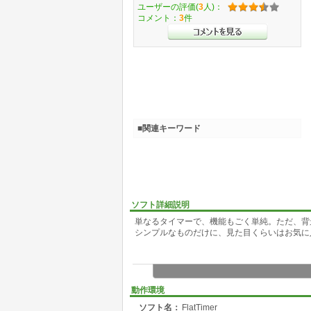
ユーザーの評価(
3
人)：
コメント：
3
件
■関連キーワード
ソフト詳細説明
単なるタイマーで、機能もごく単純。ただ、背
シンプルなものだけに、見た目くらいはお気に
動作環境
ソフト名：
FlatTimer