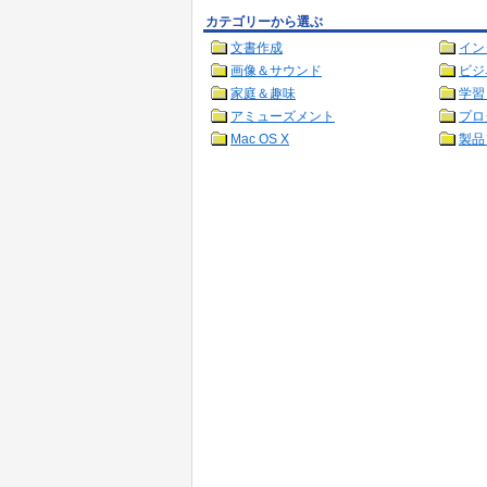
カテゴリーから選ぶ
文書作成
イン
画像＆サウンド
ビジ
家庭＆趣味
学習
アミューズメント
プロ
Mac OS X
製品