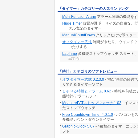
「タイマー」カテゴリーの人気ランキング
Multi Function Alarm
アラーム関連の機能をす
Huge Timer
背景が透明、サイズの自由な、間
タル表記のタイマー
ManualCountDown
クリックだけで即スター
オフタイマー弐式
時間が来たり、ウインドウ
いたりする
LapTime
多機能ストップウォッチ スタート、
出力も!
「時計」カテゴリのソフトレビュー
オフタイマー弐式 0.2.3.0
- “指定時間の経
りできるタイマーソフト
しゃべる時報とアラーム 8.62
- 時報を前後
能時計/アラームソフト
MeasurePATストップウォッチ 1.03
- イン
たストップウォッチ
Free Countdown Timer 4.0.1.0
- パソコン
多機能カウントダウンタイマー
Graphic-Clock 5.07
- 4種類のタイマーにラ
フト