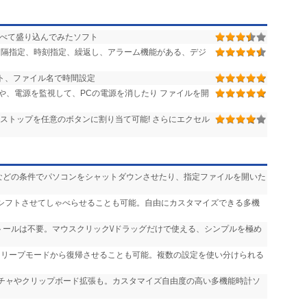
べて盛り込んでみたソフト
隔指定、時刻指定、繰返し、アラーム機能がある、デジ
ト、ファイル名で時間設定
や、電源を監視して、PCの電源を消したり ファイルを開
ストップを任意のボタンに割り当て可能! さらにエクセル
過”などの条件でパソコンをシャットダウンさせたり、指定ファイルを開いた
にシフトさせてしゃべらせることも可能。自由にカスタマイズできる多機
ストールは不要。マウスクリック\/ドラッグだけで使える、シンプルを極め
をスリープモードから復帰させることも可能。複数の設定を使い分けられる
ンチャやクリップボード拡張も。カスタマイズ自由度の高い多機能時計ソ