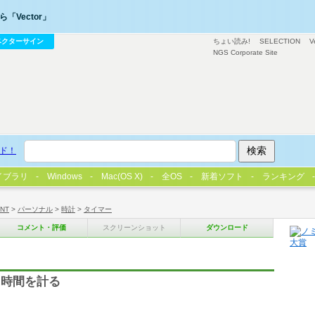
「Vector」
ベクターサイン
ちょい読み!
SELECTION
V
NGS Corporate Site
ド！
イブラリ
Windows
Mac(OS X)
全OS
新着ソフト
ランキング
/NT
>
パーソナル
>
時計
>
タイマー
コメント・評価
スクリーンショット
ダウンロード
に時間を計る