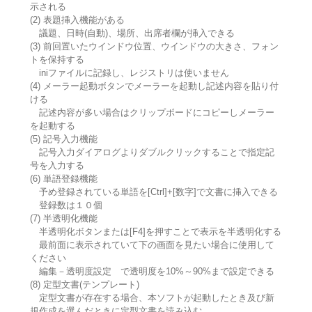
示される
(2) 表題挿入機能がある
議題、日時(自動)、場所、出席者欄が挿入できる
(3) 前回置いたウインドウ位置、ウインドウの大きさ、フォン
トを保持する
iniファイルに記録し、レジストリは使いません
(4) メーラー起動ボタンでメーラーを起動し記述内容を貼り付
ける
記述内容が多い場合はクリップボードにコピーしメーラー
を起動する
(5) 記号入力機能
記号入力ダイアログよりダブルクリックすることで指定記
号を入力する
(6) 単語登録機能
予め登録されている単語を[Ctrl]+[数字]で文書に挿入できる
登録数は１０個
(7) 半透明化機能
半透明化ボタンまたは[F4]を押すことで表示を半透明化する
最前面に表示されていて下の画面を見たい場合に使用して
ください
編集－透明度設定 で透明度を10%～90%まで設定できる
(8) 定型文書(テンプレート)
定型文書が存在する場合、本ソフトが起動したとき及び新
規作成を選んだときに定型文書を読み込む