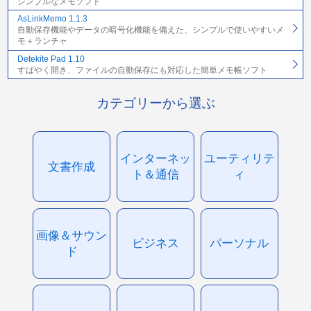
シンプルなメモソフト
AsLinkMemo 1.1.3
自動保存機能やデータの暗号化機能を備えた、シンプルで使いやすいメ
モ＋ランチャ
Detekite Pad 1.10
すばやく開き、ファイルの自動保存にも対応した簡単メモ帳ソフト
カテゴリーから選ぶ
インターネッ
ユーティリテ
文書作成
ト＆通信
ィ
画像＆サウン
ビジネス
パーソナル
ド