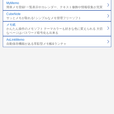
MyMemo
簡単メモ登録! 一覧表示やカレンダー、テキスト修飾や情報収集が充実
CubeNote
サッとメモが取れる! シンプルなメモ管理フリーソフト
メモ紙
かんたん操作のメモソフト テーマカラーも好きな色に変えられる 大切
なページはパスワード暗号化も出来る
AsLinkMemo
自動保存機能がある常駐型メモ帳&ランチャ