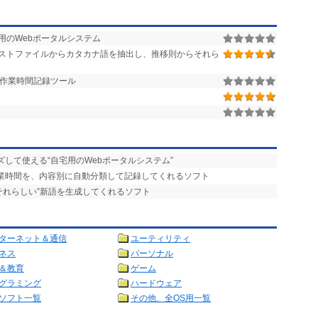
用のWebポータルシステム
ストファイルからカタカナ語を抽出し、推移則からそれら
作業時間記録ツール
ズして使える“自宅用のWebポータルシステム”
作業時間を、内容別に自動分類して記録してくれるソフト
“それらしい”新語を生成してくれるソフト
ターネット＆通信
ユーティリティ
ネス
パーソナル
＆教育
ゲーム
グラミング
ハードウェア
ソフト一覧
その他、全OS用一覧