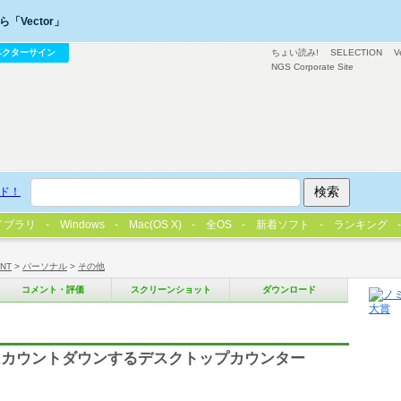
「Vector」
ベクターサイン
ちょい読み!
SELECTION
V
NGS Corporate Site
ド！
イブラリ
Windows
Mac(OS X)
全OS
新着ソフト
ランキング
/NT
>
パーソナル
>
その他
コメント・評価
スクリーンショット
ダウンロード
はカウントダウンするデスクトップカウンター