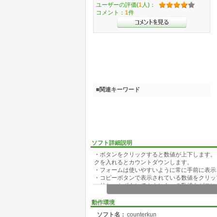
ユーザーの評価(
1
人)：
コメント：
1
件
■関連キーワード
ソフト詳細説明
・ボタンをクリックすると数値が上下します。
クを入れるとカウントダウンします。
・フォームは使いやすいように常に手前に表示
・コピーボタンで表示されている数値をクリッ
・リセットボタンでカウンターの数値をゼロに
動作環境
ソフト名：
counterkun