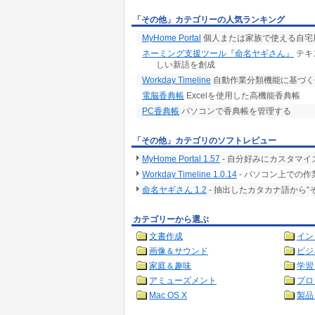
「その他」カテゴリーの人気ランキング
MyHome Portal
個人または家族で使える自宅
ネーミング支援ツール『命名ヤギさん』
テキ
しい新語を創成
Workday Timeline
自動作業分類機能に基づく
電脳香典帳
Excelを使用した高機能香典帳
PC香典帳
パソコンで香典帳を管理する
「その他」カテゴリのソフトレビュー
MyHome Portal 1.57
- 自分好みにカスタマイ
Workday Timeline 1.0.14
- パソコン上での
命名ヤギさん 1.2
- 抽出したカタカナ語から
カテゴリーから選ぶ
文書作成
イン
画像＆サウンド
ビジ
家庭＆趣味
学習
アミューズメント
プロ
Mac OS X
製品