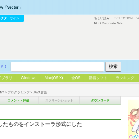
「Vector」
ベクターサイン
ちょい読み!
SELECTION
V
NGS Corporate Site
ド！
イブラリ
Windows
Mac(OS X)
全OS
新着ソフト
ランキング
/NT
>
プログラミング
>
JAVA言語
コメント・評価
スクリーンショット
ダウンロード
k1を適用したものをインストーラ形式にした