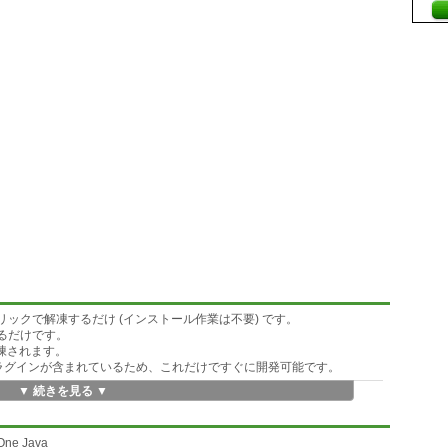
ックで解凍するだけ (インストール作業は不要) です。
るだけです。
) に解凍されます。
、プラグインが含まれているため、これだけですぐに開発可能です。
▼ 続きを見る ▼
のインストール不要。すでにインストールされいても問題ありません。)
 (Eclipse 設定で切り替え)
 One Java
え)