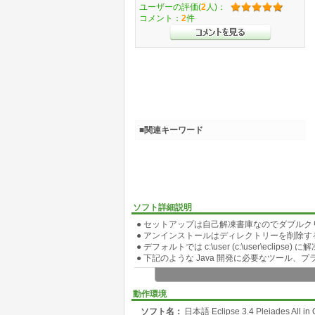
ユーザーの評価(
2
人)：
コメント：
2
件
■関連キーワード
ソフト詳細説明
● セットアップは自己解凍書庫なのでダブルクリ
● アンインストールはディレクトリーを削除す
● デフォルトでは c:\user (c:\user\eclipse
● 下記のような Java 開発に必要なツール
● 含まれているツール
・eclipse 実行用 JRE 1.6 (Java 
動作環境
・アプリケーション開発用に JRE 1.4、1.5、1.6
ソフト名：
日本語 Eclipse 3.4 Pleiades All in
・Tomcat 5.0、5.5、6.0 (Eclipse 設定で切り替