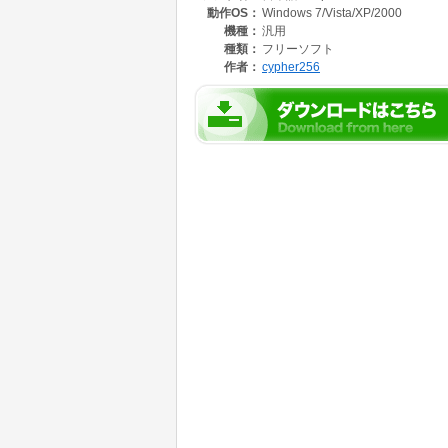
動作OS：
Windows 7/Vista/XP/2000
● 含まれているプラグイン
機種：
汎用
・Java EE Developers: eclipse.org 
種類：
フリーソフト
・RCP/Plug-in Developers: eclipse.org
作者：
cypher256
・RSE : eclipse.org 公式 SSH、SFT
・Subversive: eclipse.org 公式 Subversio
・Visual Editor: VB のような操作で GUI
・AmaterasUML: クラス図、シーケンス図など
・AmaterasERD: ER 図作成、DB からリ
・DBViewer: データベース参照、操作