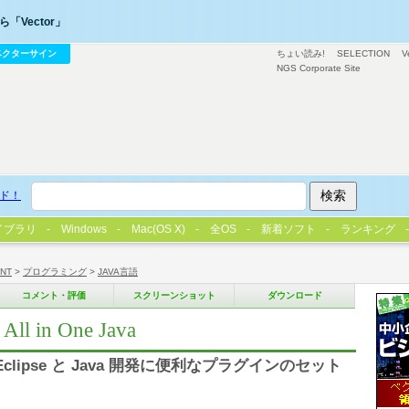
「Vector」
ベクターサイン
ちょい読み!
SELECTION
V
NGS Corporate Site
ド！
イブラリ
Windows
Mac(OS X)
全OS
新着ソフト
ランキング
/NT
>
プログラミング
>
JAVA言語
コメント・評価
スクリーンショット
ダウンロード
All in One Java
Eclipse と Java 開発に便利なプラグインのセット