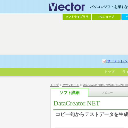
パソコンソフトを探すなら
ソフトライブラリ
PCショップ
サーチトレン
トップ
ラ
トップ
>
ダウンロード
>
Windows11/10/8/7/Vista/XP/2000
ソフト詳細
レビュー
DataCreator.NET
コピー句からテストデータを生