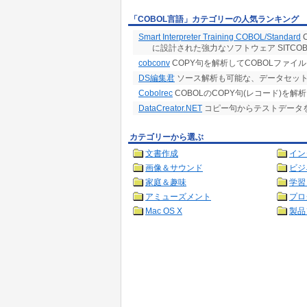
「COBOL言語」カテゴリーの人気ランキング
Smart Interpreter Training COBOL/Standard
に設計された強力なソフトウェア SITCOB
cobconv
COPY句を解析してCOBOLファイ
DS編集君
ソース解析も可能な、データセット←→
Cobolrec
COBOLのCOPY句(レコード)を解
DataCreator.NET
コピー句からテストデータ
カテゴリーから選ぶ
文書作成
イン
画像＆サウンド
ビジ
家庭＆趣味
学習
アミューズメント
プロ
Mac OS X
製品