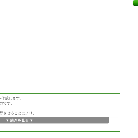
タを作成します。
のです。
行させることにより、
▼ 続きを見る ▼
り/なし)