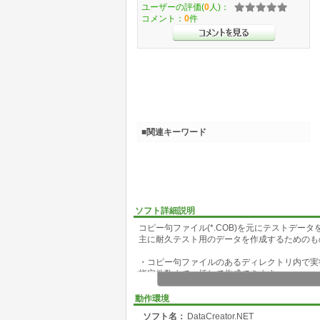
ユーザーの評価(
0
人)：
コメント：
0
件
■関連キーワード
ソフト詳細説明
コピー句ファイル(*.COB)を元にテストデー
主に耐久テスト用のデータを作成するためのも
・コピー句ファイルのあるディレクトリ内で実
指定件数まで一括して作成できます。
・作成できるデータ形式は次の3通りです。
・CSVデータ(ヘッダあり/なし)
動作環境
・固定長データ(改行あり/なし)
ソフト名：
DataCreator.NET
・SQLデータ(Insert文に加えてCreateTableあ