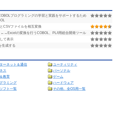
COBOLプログラミングの学習と実践をサポートするため
OL
ルとCSVファイルを相互変換
Excelの変換を行うCOBOL、PL/I用総合開発ツール
析して表示
を生成する
ターネット＆通信
ユーティリティ
ネス
パーソナル
＆教育
ゲーム
グラミング
ハードウェア
ソフト一覧
その他、全OS用一覧