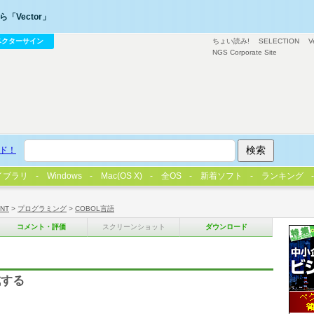
「Vector」
ベクターサイン
ちょい読み!
SELECTION
V
NGS Corporate Site
ド！
イブラリ
Windows
Mac(OS X)
全OS
新着ソフト
ランキング
/NT
>
プログラミング
>
COBOL言語
コメント・評価
スクリーンショット
ダウンロード
成する