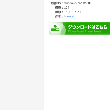
動作OS：
Windows 7/Vista/XP
機種：
x64
【注意事項】
種類：
フリーソフト
作者：
Hayashi
※対象となるコピー句は拡張子がCOBである
※このツールは結果を保証するものではありま
※このツールはFrameWork3.5が必要になりま