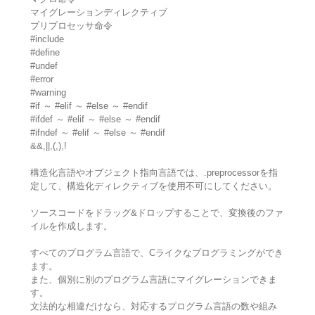
マイグレーションディレクティブ
プリプロセッサ命令
#include
#define
#undef
#error
#warning
#if ～ #elif ～ #else ～ #endif
#ifdef ～ #elif ～ #else ～ #endif
#ifndef ～ #elif ～ #else ～ #endif
&&,||,(,),!
構造化言語やオブジェクト指向言語では、.preprocessorを指
定して、構造化ディレクティブを使用不可にしてください。
ソースコードをドラッグ&ドロップすることで、変換後のファ
イルを作成します。
すべてのプログラム言語で、Cライクなプログラミングができ
ます。
また、個別に別のプログラム言語にマイグレーションできま
す。
文法的な相違だけなら、対応するプログラム言語の数や組み