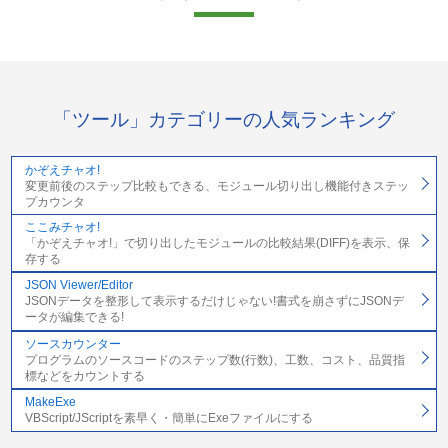
「ツール」カテゴリーの人気ランキング
かぞえチャオ!
変更前後のステップ比較もできる、モジュール切り出し機能付きステッ
プカウンタ
ここみチャオ!
「かぞえチャオ!」で切り出したモジュールの比較結果(DIFF)を表示、保
存する
JSON Viewer/Editor
JSONデータを整形して表示するだけじゃない!書式を崩さずにJSONデ
ータが編集できる!
ソースカウンター
プログラムのソースコードのステップ数(行数)、工数、コスト、品質指
標などをカウントする
MakeExe
VBScript/JScriptを素早く・簡単にExeファイルにする