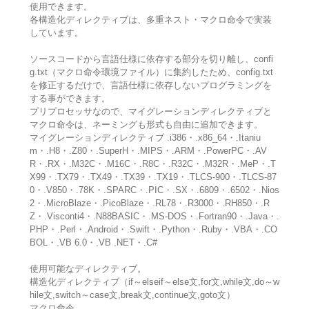
使用できます。
各構造化ディレクティブは、多重ネスト・マクロ命令で実装
しています。
ソースコードから言語仕様に依存する部分を切り離し、confi
g.txt（マクロ命令環境ファイル）に集約したため、config.txt
を修正するだけで、言語仕様に依存しないプログラミングを
する事ができます。
プリプロセッサなので、マイグレーションディレクティブと
マクロ命令は、ネーミングも形式も自由に追加できます。
マイグレーションディレクティブ .i386・.x86_64・.Itaniu
m・.H8・.Z80・.SuperH・.MIPS・.ARM・.PowerPC・.AV
R・.RX・.M32C・.M16C・.R8C・.R32C・.M32R・.MeP・.T
X99・.TX79・.TX49・.TX39・.TX19・.TLCS-900・.TLCS-87
0・.V850・.78K・.SPARC・.PIC・.SX・.6809・.6502・.Nios
2・.MicroBlaze・.PicoBlaze・.RL78・.R3000・.RH850・.R
Z・.Visconti4・.N88BASIC・.MS-DOS・.Fortran90・.Java・.
PHP・.Perl・.Android・.Swift・.Python・.Ruby・.VBA・.CO
BOL・.VB 6.0・.VB .NET・.C#
使用可能なディレクティブ。
構造化ディレクティブ（if～elseif～else文,for文,while文,do～w
hile文,switch～case文,break文,continue文,goto文）
マクロ命令