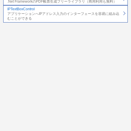
.Net FrameworkのPDF帳票生成フリーライブラリ（商用利用も無料）
IPTextBoxControl
アプリケーションへIPアドレス入力のインターフェースを容易に組み込
むことができる