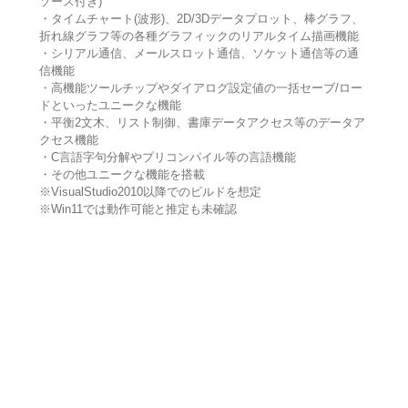
ソース付き)
・タイムチャート(波形)、2D/3Dデータプロット、棒グラフ、
折れ線グラフ等の各種グラフィックのリアルタイム描画機能
・シリアル通信、メールスロット通信、ソケット通信等の通
信機能
・高機能ツールチップやダイアログ設定値の一括セーブ/ロー
ドといったユニークな機能
・平衡2文木、リスト制御、書庫データアクセス等のデータア
クセス機能
・C言語字句分解やプリコンパイル等の言語機能
・その他ユニークな機能を搭載
※VisualStudio2010以降でのビルドを想定
※Win11では動作可能と推定も未確認