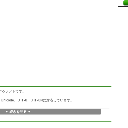
用するソフトです。
n Unicode、UTF-8、UTF-8Nに対応しています。
▼ 続きを見る ▼
で記憶し 一覧表示から再利用を可能にします。
に表示し定型文入力を支援します。