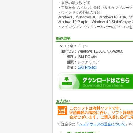
・履歴の最大数は10
定型文を切り替えてプライベート用、仕事用な
・定型文タブパネルに登録できるタブグループ
・ウィンドウの外観の種類
◆他のソフトに直接、文字列を貼り付けられま
Windows、Windows10、Windows10 Blue、Wi
Windows10 Purple、Windows10 Slate
◆便利なポップアップメニュー
・メインウィンドウのツールバーのアイコンを
タスクトレイアイコンのクリックまたはホット
◆文字列の変換ができます。
動作環境
・大文字⇔小文字
ソフト名：
CLips
・全角⇔半角
動作OS：
Windows 11/10/8/7/XP/2000
・カタカナ⇔ひらがな
機種：
IBM-PC x64
◆1行毎にコメントを付けられます。
種類：
シェアウェア
クリップボード履歴のコメントにプログラム名
作者：
SAT Project
◆定型文の表示を*でマスクできるのでパスワ
◆ドラッグ&ドロップでファイルのフルパスま
◆ランチャー機能があります。
◆連番リストの作成ができます。
ホームページではインストーラー無しの配布フ
お支払い
このソフトは有料ソフトです。
※消費税の増税に伴い、ソフト詳細
合がございます。ご購入前に必ずご
※送金前に「
シェアウェアの送金について
」を