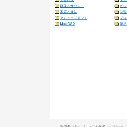
文書作成
イン
画像＆サウンド
ビジ
家庭＆趣味
学習
アミューズメント
プロ
Mac OS X
製品
利用者の方へ
|
ソフト作者・ソフトハウ