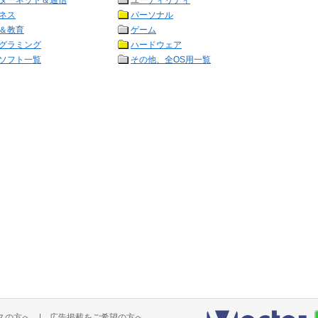
ターネット＆通信
ユーティリティ
ネス
パーソナル
＆教育
ゲーム
グラミング
ハードウェア
ソフト一覧
その他、全OS用一覧
スの方へ
|
広告掲載をご希望の方へ