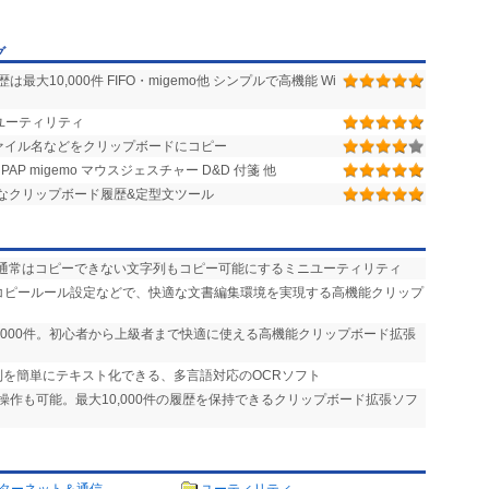
グ
10,000件 FIFO・migemo他 シンプルで高機能 Wi
ユーティリティ
ァイル名などをクリップボードにコピー
 migemo マウスジェスチャー D&D 付箋 他
なクリップボード履歴&定型文ツール
、通常はコピーできない文字列もコピー可能にするミニユーティリティ
やコピールール設定などで、快適な文書編集環境を実現する高機能クリップ
0,000件。初心者から上級者まで快適に使える高機能クリップボード拡張
列を簡単にテキスト化できる、多言語対応のOCRソフト
操作も可能。最大10,000件の履歴を保持できるクリップボード拡張ソフ