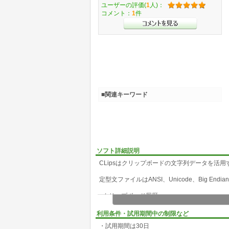
ユーザーの評価(
1
人)：
コメント：
1
件
■関連キーワード
ソフト詳細説明
CLipsはクリップボードの文字列データを活
定型文ファイルはANSI、Unicode、Big Endia
■クリップボード履歴
クリップボードの文字列データを10000個ま
利用条件・試用期間中の制限など
■定型文入力
・試用期間は30日
登録されたテキストファイルの内容をタブごと