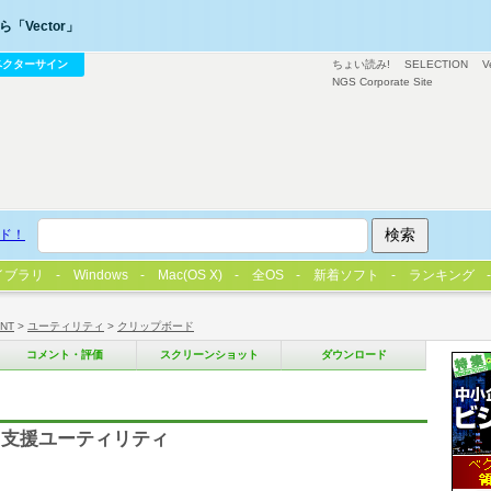
「Vector」
ベクターサイン
ちょい読み!
SELECTION
V
NGS Corporate Site
ド！
イブラリ
Windows
Mac(OS X)
全OS
新着ソフト
ランキング
/NT
>
ユーティリティ
>
クリップボード
コメント・評価
スクリーンショット
ダウンロード
力支援ユーティリティ