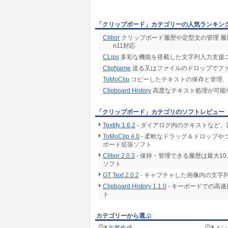
「クリップボード」カテゴリーの人気ランキン
Clibor
クリップボード履歴や定型文の管理 履歴は最大
n11対応
CLips
多彩な機能を搭載した文字列入力支援
ClipName
送る又はファイルのドロップでフ
ToMoClip
コピーしたテキストの保存と管理、PAP
Clipboard History
高度なテキスト処理が可能
「クリップボード」カテゴリのソフトレビュー
Textify 1.6.2
- ダイアログ内のテキストなど
ToMoClip 4.0
- 柔軟なドラッグ＆ドロップ
ボード拡張ソフト
Clibor 2.0.3
- 保持・管理できる履歴は最大1
ソフト
GT Text 2.0.2
- キャプチャした画像内の文字
Clipboard History 1.1.0
- キーボードでの高速
ト
カテゴリーから選ぶ