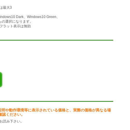
ど使い分けができます。
は最大3
す。
ndows10 Dark、Windows10 Green、
Grayからの選択になります。
フラット表示は無効
キーで表示されるポップアップメニューで貼り付けができます。
、日時を自動入力する機能があります。
ード管理に便利です。
たはファイル名だけを取得できます。
ァイルをご用意しております。
説明や動作環境等に表示されている価格と、実際の価格が異なる場
確認ください。
お読み下さい。