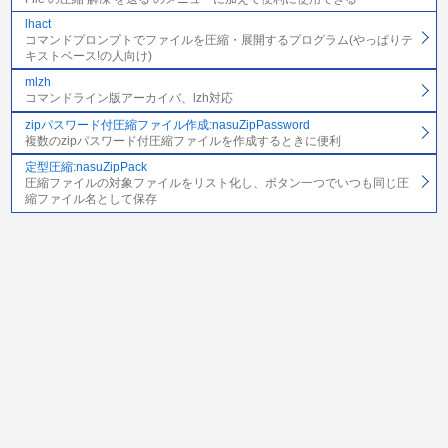
lhact
コマンドプロンプトでファイルを圧縮・展開するプログラム(やっぱりテ
キストベース!の人向け)
mlzh
コマンドライン版アーカイバ、lzh対応
zipパスワード付圧縮ファイル作成:nasuZipPassword
複数のzipパスワード付圧縮ファイルを作成するときに便利
定型圧縮:nasuZipPack
圧縮ファイルの対象ファイルをリスト化し、ボタン一つでいつも同じ圧
縮ファイル名として保存