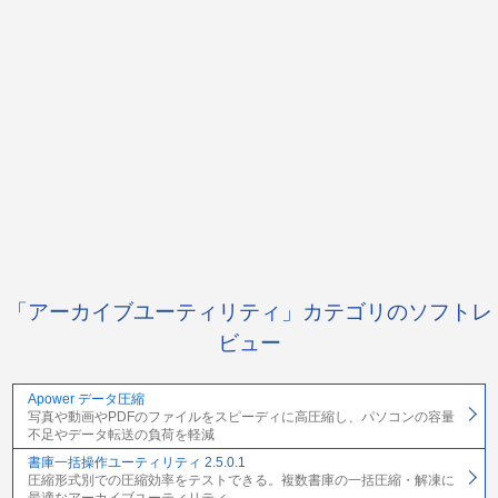
「アーカイブユーティリティ」カテゴリのソフトレ
ビュー
Apower データ圧縮
写真や動画やPDFのファイルをスピーディに高圧縮し、パソコンの容量
不足やデータ転送の負荷を軽減
書庫一括操作ユーティリティ 2.5.0.1
圧縮形式別での圧縮効率をテストできる。複数書庫の一括圧縮・解凍に